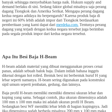
banyak sehingga menyebabkan harga naik. Hukum supply and
demand berlaku di sini. Sedang faktor global misalnya saja perang
dagang Tiongkok dan Amerika Serikat. Mengapa perang dagang
kedua negara adidaya itu berpengaruh? Karena produk baja di
negeri ini 60% lebih adalah impor dari Tiongkok berdasarkan
pemberitaan yang kami dapat dari
merdeka.com.
Tentunya perang
dagang yang terjadi dengan kedua negara tersebut juga berimbas
pada segala produk impor dari kedua negara tersebut.
Apa Itu Besi Baja H-Beam
H-beam adalah material yang dibuat
menggunakan proses cenai
panas, adalah sebuah balok baja. Dalam istilah bahasa inggris
dikenal dengan hot rolled. Bentuk besi ini berbentuk huruf H yang
lebar seperti namanya. H-beam sering digunakan pada konstruksi
sipil umum seperti jembatan, gedung, dan lainnya.
Baja profil H-beam memiliki memiliki dimensi ukuran lebar dan
kuping yang sama. Sebagai contoh, jika ukuran dimensinya adalah
100 mm x 100 mm maka ini adalah ukuran profil H Beam.
Sedangkan besi WF memiliki lebar lebih di bagian kupingnya. Jadi
jika dimensinya sudah berbeda misalnya 200 mm x 100 mm maka