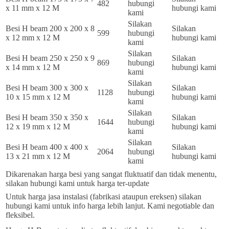
482
hubungi
x 11 mm x 12 M
hubungi kami
kami
Silakan
Besi H beam 200 x 200 x 8
Silakan
599
hubungi
x 12 mm x 12 M
hubungi kami
kami
Silakan
Besi H beam 250 x 250 x 9
Silakan
869
hubungi
x 14 mm x 12 M
hubungi kami
kami
Silakan
Besi H beam 300 x 300 x
Silakan
1128
hubungi
10 x 15 mm x 12 M
hubungi kami
kami
Silakan
Besi H beam 350 x 350 x
Silakan
1644
hubungi
12 x 19 mm x 12 M
hubungi kami
kami
Silakan
Besi H beam 400 x 400 x
Silakan
2064
hubungi
13 x 21 mm x 12 M
hubungi kami
kami
Dikarenakan harga besi yang sangat fluktuatif dan tidak menentu,
silakan hubungi kami untuk harga ter-update
Untuk harga jasa instalasi (fabrikasi ataupun ereksen) silakan
hubungi kami untuk info harga lebih lanjut. Kami negotiable dan
fleksibel.