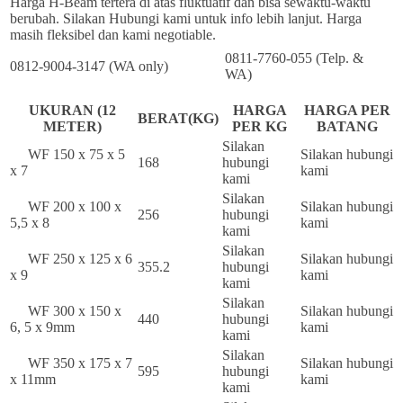
Harga H-Beam tertera di atas fluktuatif dan bisa sewaktu-waktu
berubah. Silakan Hubungi kami untuk info lebih lanjut. Harga
masih fleksibel dan kami negotiable.
0811-7760-055 (Telp. &
0812-9004-3147 (WA only)
WA)
UKURAN (12
HARGA
HARGA PER
BERAT(KG)
METER)
PER KG
BATANG
Silakan
WF 150 x 75 x 5
Silakan hubungi
168
hubungi
x 7
kami
kami
Silakan
WF 200 x 100 x
Silakan hubungi
256
hubungi
5,5 x 8
kami
kami
Silakan
WF 250 x 125 x 6
Silakan hubungi
355.2
hubungi
x 9
kami
kami
Silakan
WF 300 x 150 x
Silakan hubungi
440
hubungi
6, 5 x 9mm
kami
kami
Silakan
WF 350 x 175 x 7
Silakan hubungi
595
hubungi
x 11mm
kami
kami