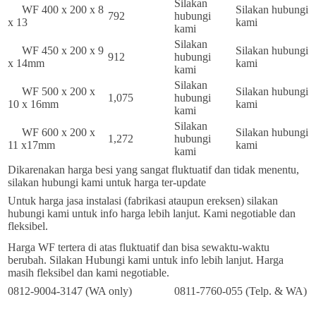
Silakan
WF 400 x 200 x 8
Silakan hubungi
792
hubungi
x 13
kami
kami
Silakan
WF 450 x 200 x 9
Silakan hubungi
912
hubungi
x 14mm
kami
kami
Silakan
WF 500 x 200 x
Silakan hubungi
1,075
hubungi
10 x 16mm
kami
kami
Silakan
WF 600 x 200 x
Silakan hubungi
1,272
hubungi
11 x17mm
kami
kami
Dikarenakan harga besi yang sangat fluktuatif dan tidak menentu,
silakan hubungi kami untuk harga ter-update
Untuk harga jasa instalasi (fabrikasi ataupun ereksen) silakan
hubungi kami untuk info harga lebih lanjut. Kami negotiable dan
fleksibel.
Harga WF tertera di atas fluktuatif dan bisa sewaktu-waktu
berubah. Silakan Hubungi kami untuk info lebih lanjut. Harga
masih fleksibel dan kami negotiable.
0812-9004-3147 (WA only)
0811-7760-055 (Telp. & WA)