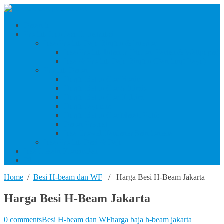
Beranda
Produk Dan Jasa Konstruksi
Jasa/Produk Baja Ringan & Interior
Jasa/Produk Interior (Plafon, Partisi & Wallpaper)
Jasa & Produk Baja Ringan (Bandung Raya)
Produk Beton
Harga Beton Cor Pionir
Harga Beton Cor Adhimix
Harga Beton Cor Holcim
Harga Jayamix
Harga Beton Cor Merah Putih
Beton Precast
Jasa Trowel Hardener Seindonesia
Jasa/Produk Besi & Baja
Jasa Desain Konstruksi
Blog
Home
/
Besi H-beam dan WF
/ Harga Besi H-Beam Jakarta
Harga Besi H-Beam Jakarta
0 comments
Besi H-beam dan WF
harga baja h-beam jakarta