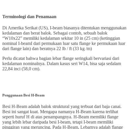
Terminologi dan Penamaan
Di Amerika Serikat (US), I-beam biasanya ditentukan menggunakan
kedalaman dan berat balok. Sebagai contoh, sebuah balok
“W10x22” memiliki kedalaman sekitar 10 in (25 cm) (ketinggian
nominal I-beamI dari permukaan luar satu flange ke permukaan luar
dari flange lain) dan beratnya 22 lb / ft (33 kg /m)
Perlu dicatat bahwa bagian lebar flange seringkali bervariasi dari
kedalaman nominalnya. Dalam kasus seri W14, bisa saja sedalam
22,84 inci (58,0 cm).
Penggunaan Besi H-Beam
Besi H-Beam adalah balok struktural yang terbuat dari baja canai.
Besi ini sangat kuat. Mengapa namanya H-Beam karena terlihat
seperti huruf H di atas penampangnya. H-Beam memiliki flange
yang lebih lebar daripada besi I-beam, tetapi I-beam memiliki
pinggiran yang meruncing. Pada H-Beam, Lebarnya adalah flange