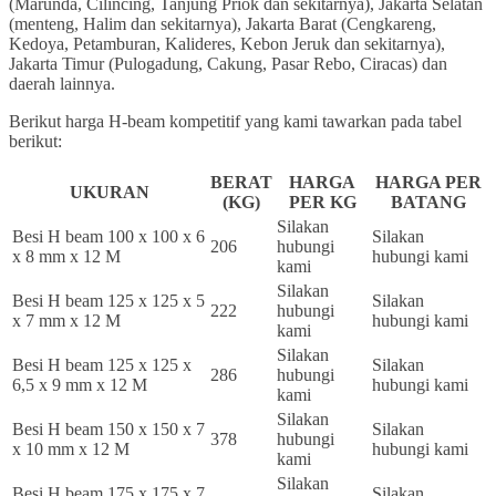
(Marunda, Cilincing, Tanjung Priok dan sekitarnya), Jakarta Selatan
(menteng, Halim dan sekitarnya), Jakarta Barat (Cengkareng,
Kedoya, Petamburan, Kalideres, Kebon Jeruk dan sekitarnya),
Jakarta Timur (Pulogadung, Cakung, Pasar Rebo, Ciracas) dan
daerah lainnya.
Berikut harga H-beam kompetitif yang kami tawarkan pada tabel
berikut:
BERAT
HARGA
HARGA PER
UKURAN
(KG)
PER KG
BATANG
Silakan
Besi H beam 100 x 100 x 6
Silakan
206
hubungi
x 8 mm x 12 M
hubungi kami
kami
Silakan
Besi H beam 125 x 125 x 5
Silakan
222
hubungi
x 7 mm x 12 M
hubungi kami
kami
Silakan
Besi H beam 125 x 125 x
Silakan
286
hubungi
6,5 x 9 mm x 12 M
hubungi kami
kami
Silakan
Besi H beam 150 x 150 x 7
Silakan
378
hubungi
x 10 mm x 12 M
hubungi kami
kami
Silakan
Besi H beam 175 x 175 x 7
Silakan