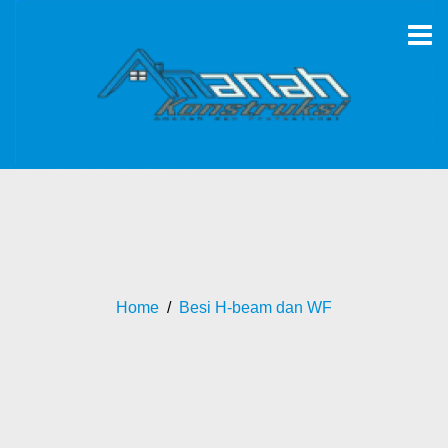
Home
/
Besi H-beam dan WF