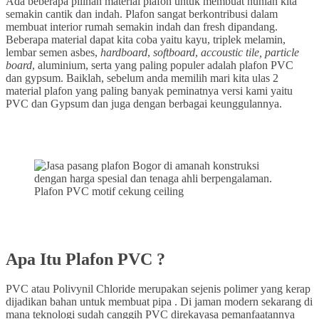
Ada beberapa pilihan material plafon untuk membuat hunian kita
semakin cantik dan indah. Plafon sangat berkontribusi dalam
membuat interior rumah semakin indah dan fresh dipandang.
Beberapa material dapat kita coba yaitu kayu, triplek melamin,
lembar semen asbes,
hardboard
,
softboard
,
accoustic tile,
particle
board
, aluminium, serta yang paling populer adalah plafon PVC
dan gypsum. Baiklah, sebelum anda memilih mari kita ulas 2
material plafon yang paling banyak peminatnya versi kami yaitu
PVC dan Gypsum dan juga dengan berbagai keunggulannya.
Plafon PVC motif cekung ceiling
Apa Itu Plafon PVC ?
PVC atau Polivynil Chloride merupakan sejenis polimer yang kerap
dijadikan bahan untuk membuat pipa . Di jaman modern sekarang di
mana teknologi sudah canggih PVC direkayasa pemanfaatannya