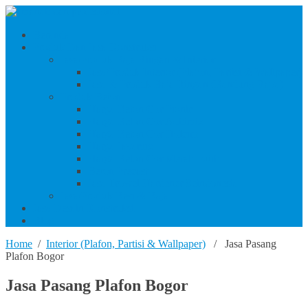
Beranda
Produk Dan Jasa Konstruksi
Jasa/Produk Baja Ringan & Interior
Jasa/Produk Interior (Plafon, Partisi & Wallpaper)
Jasa & Produk Baja Ringan (Bandung Raya)
Produk Beton
Harga Beton Cor Pionir
Harga Beton Cor Adhimix
Harga Beton Cor Holcim
Harga Jayamix
Harga Beton Cor Merah Putih
Beton Precast
Jasa Trowel Hardener Seindonesia
Jasa/Produk Besi & Baja
Jasa Desain Konstruksi
Blog
Home
/
Interior (Plafon, Partisi & Wallpaper)
/ Jasa Pasang
Plafon Bogor
Jasa Pasang Plafon Bogor