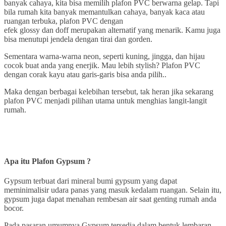
banyak cahaya, kita bisa memilih plafon PVC berwarna gelap. Tapi
bila rumah kita banyak memantulkan cahaya, banyak kaca atau
ruangan terbuka, plafon PVC dengan
efek glossy dan doff merupakan alternatif yang menarik. Kamu juga
bisa menutupi jendela dengan tirai dan gorden.
Sementara warna-warna neon, seperti kuning, jingga, dan hijau
cocok buat anda yang enerjik. Mau lebih stylish? Plafon PVC
dengan corak kayu atau garis-garis bisa anda pilih..
Maka dengan berbagai kelebihan tersebut, tak heran jika sekarang
plafon PVC menjadi pilihan utama untuk menghias langit-langit
rumah.
Apa itu Plafon Gypsum ?
Gypsum terbuat dari mineral bumi gypsum yang dapat
meminimalisir udara panas yang masuk kedalam ruangan. Selain itu,
gypsum juga dapat menahan rembesan air saat genting rumah anda
bocor.
Pada pasaran umumnya Gypsum tersedia dalam bentuk lembaran