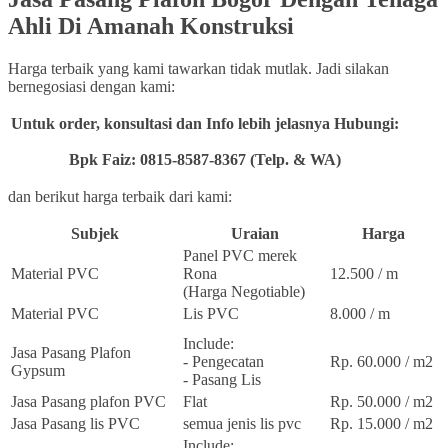
Ahli Di Amanah Konstruksi
Harga terbaik yang kami tawarkan tidak mutlak. Jadi silakan
bernegosiasi dengan kami:
Untuk order, konsultasi dan Info lebih jelasnya Hubungi:
Bpk Faiz: 0815-8587-8367 (Telp. & WA)
dan berikut harga terbaik dari kami:
Subjek
Uraian
Harga
Panel PVC merek
Material PVC
Rona
12.500 / m
(Harga Negotiable)
Material PVC
Lis PVC
8.000 / m
Include:
Jasa Pasang Plafon
- Pengecatan
Rp. 60.000 / m2
Gypsum
- Pasang Lis
Jasa Pasang plafon PVC
Flat
Rp. 50.000 / m2
Jasa Pasang lis PVC
semua jenis lis pvc
Rp. 15.000 / m2
Include: