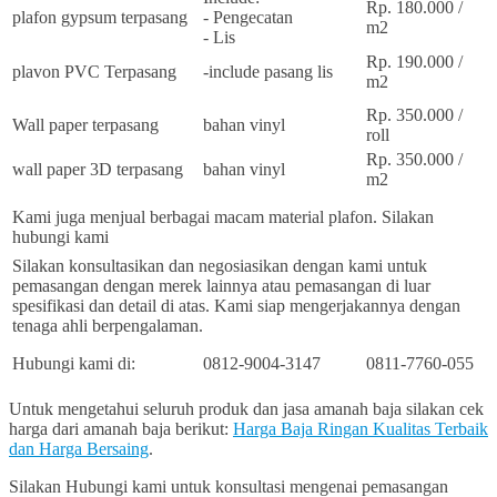
Rp. 180.000 /
plafon gypsum terpasang
- Pengecatan
m2
- Lis
Rp. 190.000 /
plavon PVC Terpasang
-include pasang lis
m2
Rp. 350.000 /
Wall paper terpasang
bahan vinyl
roll
Rp. 350.000 /
wall paper 3D terpasang
bahan vinyl
m2
Kami juga menjual berbagai macam material plafon. Silakan
hubungi kami
Silakan konsultasikan dan negosiasikan dengan kami untuk
pemasangan dengan merek lainnya atau pemasangan di luar
spesifikasi dan detail di atas. Kami siap mengerjakannya dengan
tenaga ahli berpengalaman.
Hubungi kami di:
0812-9004-3147
0811-7760-055
Untuk mengetahui seluruh produk dan jasa amanah baja silakan cek
harga dari amanah baja berikut:
Harga Baja Ringan Kualitas Terbaik
dan Harga Bersaing
.
Silakan Hubungi kami untuk konsultasi mengenai pemasangan