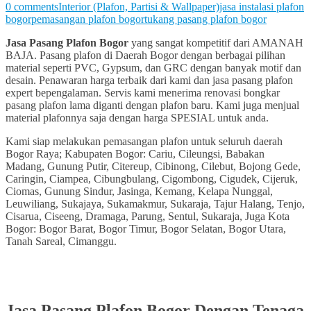
0 comments
Interior (Plafon, Partisi & Wallpaper)
jasa instalasi plafon
bogor
pemasangan plafon bogor
tukang pasang plafon bogor
Jasa Pasang Plafon Bogor
yang sangat kompetitif dari AMANAH
BAJA. Pasang plafon di Daerah Bogor dengan berbagai pilihan
material seperti PVC, Gypsum, dan GRC dengan banyak motif dan
desain. Penawaran harga terbaik dari kami dan jasa pasang plafon
expert bepengalaman. Servis kami menerima renovasi bongkar
pasang plafon lama diganti dengan plafon baru. Kami juga menjual
material plafonnya saja dengan harga SPESIAL untuk anda.
Kami siap melakukan pemasangan plafon untuk seluruh daerah
Bogor Raya; Kabupaten Bogor: Cariu, Cileungsi, Babakan
Madang, Gunung Putir, Citereup, Cibinong, Cilebut, Bojong Gede,
Caringin, Ciampea, Cibungbulang, Cigombong, Cigudek, Cijeruk,
Ciomas, Gunung Sindur, Jasinga, Kemang, Kelapa Nunggal,
Leuwiliang, Sukajaya, Sukamakmur, Sukaraja, Tajur Halang, Tenjo,
Cisarua, Ciseeng, Dramaga, Parung, Sentul, Sukaraja, Juga Kota
Bogor: Bogor Barat, Bogor Timur, Bogor Selatan, Bogor Utara,
Tanah Sareal, Cimanggu.
Jasa Pasang Plafon Bogor Dengan Tenaga