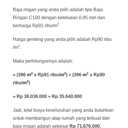
Baja ringan yang anda pilih adalah tipe Baja
Ringan C100 dengan ketebalan 0,95 mm dan
2
berharga Rp91 ribu/m
Harga genteng yang anda pilih adalah Rp90 ribu
2
/m
.
Maka perhitungannya adalah:
2
2
2
= (396
m
x Rp91 ribu/
m
) + (396
m
x Rp90
2
ribu/
m
)
= Rp 36.036.000 + Rp 35.640.000
Jadi, total biaya keseluruhan yang anda butuhkan
untuk membangun atap rumah yang terbuat dari
baja ringan adalah sebesar
Rp 71,676,000.