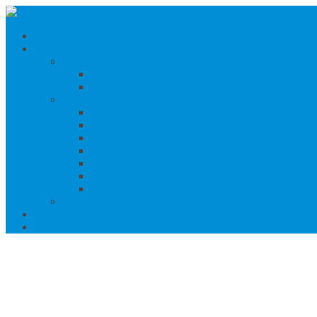
Beranda
Produk Dan Jasa Konstruksi
Jasa/Produk Baja Ringan & Interior
Jasa/Produk Interior (Plafon, Partisi & Wallpaper)
Jasa & Produk Baja Ringan (Bandung Raya)
Produk Beton
Harga Beton Cor Pionir
Harga Beton Cor Adhimix
Harga Beton Cor Holcim
Harga Jayamix
Harga Beton Cor Merah Putih
Beton Precast
Jasa Trowel Hardener Seindonesia
Jasa/Produk Besi & Baja
Jasa Desain Konstruksi
Blog