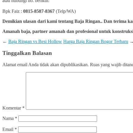
atau hubungi no. berikut:
Bpk Faiz :
0815-8587-8367
(Telp/WA)
Demikian ulasan dari kami tentang Baja Ringan.. Dan terima ka
Amanah baja, partner amanah dan profesional untuk konstruksi
←
Baja Ringan vs Besi Hollow
Harga Baja Ringan Bogor Terbaru
Tinggalkan Balasan
Alamat email Anda tidak akan dipublikasikan.
Ruas yang wajib ditan
Komentar
*
Nama
*
Email
*