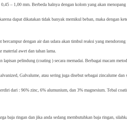
ra 0,45 – 1,00 mm. Berbeda halnya dengan kolom yang akan menopang b
 karena dapat dikatakan tidak banyak memikul beban, maka dengan ket
ut bercampur dengan air dan udara akan timbul reaksi yang mendorong ter
ar material awet dan tahan lama.
rikan lapisan pelindung (coating ) secara memadai. Berbagai macam me
 Galvanized, Galvalume, atau sering juga disebut sebagai zincalume d
diri dari : 96% zinc, 6% alumunium, dan 3% magnesium. Tebal coating 
 harga baja ringan dan jika anda sedang membutuhkan baja ringan, silahk