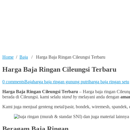
Home
/
Baja
/ Harga Baja Ringan Cileungsi Terbaru
Harga Baja Ringan Cileungsi Terbaru
0 comments
Baja
harga baja ringan gunung putri
harga baja ringan setu
Harga Baja Ringan Cileungsi
Terbaru
– Harga baja ringan Cileung
berada di Cileungsi. kami selalu
stand by
melayani anda dengan
aman
Kami juga menjual genteng metal/pasir, bondek, wiremesh, spandek, dl
Beragam Baja Ringan