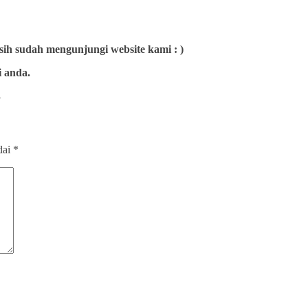
sih sudah mengunjungi website kami : )
 anda.
→
dai
*