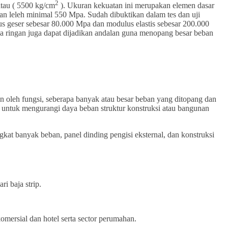
2
tau ( 5500 kg/cm
). Ukuran kekuatan ini merupakan elemen dasar
tan leleh minimal 550 Mpa. Sudah dibuktikan dalam tes dan uji
us geser sebesar 80.000 Mpa dan modulus elastis sebesar 200.000
Baja ringan juga dapat dijadikan andalan guna menopang besar beban
an oleh fungsi, seberapa banyak atau besar beban yang ditopang dan
an untuk mengurangi daya beban struktur konstruksi atau bangunan
gkat banyak beban, panel dinding pengisi eksternal, dan konstruksi
i baja strip.
.
omersial dan hotel serta sector perumahan.