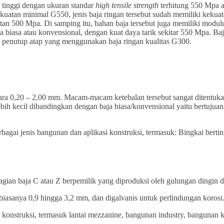
 tinggi dengan ukuran standar
high tensile strength
terhitung 550 Mpa a
ekuatan minimal G550, jenis baja ringan tersebut sudah memiliki kekua
atan 500 Mpa. Di samping itu, bahan baja tersebut juga memiliki modul
baja biasa atau konvensional, dengan kuat daya tarik sekitar 550 Mpa. 
rti penutup atap yang menggunakan baja ringan kualitas G300.
antara 0,20 – 2,00 mm. Macam-macam ketebalan tersebut sangat ditentuk
lebih kecil dibandingkan dengan baja biasa/konvensional yaitu bertuju
agai jenis bangunan dan aplikasi konstruksi, termasuk: Bingkai bertin
n baja C atau Z berpemilik yang diproduksi oleh gulungan dingin dar
 biasanya 0,9 hingga 3,2 mm, dan digalvanis untuk perlindungan korosi
konstruksi, termasuk lantai mezzanine, bangunan industry, bangunan k