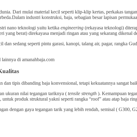
. Dari mulai material kecil seperti klip-klip kertas, perkakas tangan, 
rbeda.Dalam industri konstruksi, baja, sebagian besar lapisan permuka
stri nano teknologi yaitu ketika
engineering
(rekayasa teknologi) ditera
eri yang berat) direkayasa menjadi ringan atau yang sekarang dikenal
l dan sedang seperti pintu garasi, kanopi, talang air, pagar, rangka G
ualitas
an dan tipis dibanding baja konvensional, tetapi kekuatannya sangat bai
n ukuran nilai tegangan tariknya (
tensile strength
). Kemampuan tegang
untuk produk struktural yakni seperti rangka “roof” atau atap baja rin
ngan dengan gaya tegangan tarik yang lebih rendah, semisal ( G300, G2