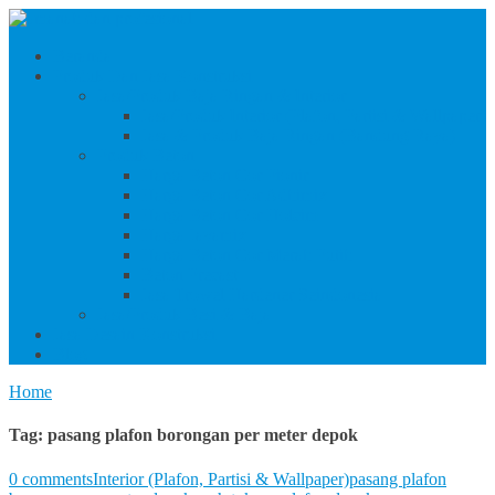
Beranda
Produk Dan Jasa Konstruksi
Jasa/Produk Baja Ringan & Interior
Jasa/Produk Interior (Plafon, Partisi & Wallpaper)
Jasa & Produk Baja Ringan (Bandung Raya)
Produk Beton
Harga Beton Cor Pionir
Harga Beton Cor Adhimix
Harga Beton Cor Holcim
Harga Jayamix
Harga Beton Cor Merah Putih
Beton Precast
Jasa Trowel Hardener Seindonesia
Jasa/Produk Besi & Baja
Jasa Desain Konstruksi
Blog
Home
Tag:
pasang plafon borongan per meter depok
0 comments
Interior (Plafon, Partisi & Wallpaper)
pasang plafon