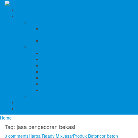
Beranda
Produk Dan Jasa Konstruksi
Jasa/Produk Baja Ringan & Interior
Jasa/Produk Interior (Plafon, Partisi &
Wallpaper)
Jasa & Produk Baja Ringan (Bandung Raya)
Produk Beton
Harga Beton Cor Pionir
Harga Beton Cor Adhimix
Harga Beton Cor Holcim
Harga Jayamix
Harga Beton Cor Merah Putih
Beton Precast
Jasa Trowel Hardener Seindonesia
Jasa/Produk Besi & Baja
Jasa Desain Konstruksi
Blog
Home
Tag:
jasa pengecoran bekasi
0 comments
Harga Ready Mix
Jasa/Produk Beton
cor beton