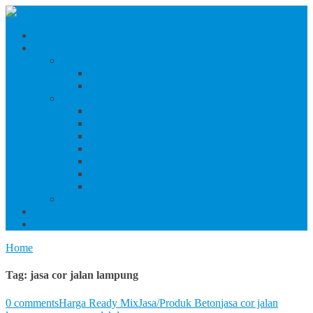
Beranda
Produk Dan Jasa Konstruksi
Jasa/Produk Baja Ringan & Interior
Jasa/Produk Interior (Plafon, Partisi & Wallpaper)
Jasa & Produk Baja Ringan (Bandung Raya)
Produk Beton
Harga Beton Cor Pionir
Harga Beton Cor Adhimix
Harga Beton Cor Holcim
Harga Jayamix
Harga Beton Cor Merah Putih
Beton Precast
Jasa Trowel Hardener Seindonesia
Jasa/Produk Besi & Baja
Jasa Desain Konstruksi
Blog
Home
Tag:
jasa cor jalan lampung
0 comments
Harga Ready Mix
Jasa/Produk Beton
jasa cor jalan