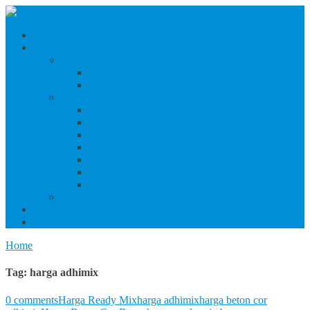
Beranda
Produk Dan Jasa Konstruksi
Jasa/Produk Baja Ringan & Interior
Jasa/Produk Interior (Plafon, Partisi & Wallpaper)
Jasa & Produk Baja Ringan (Bandung Raya)
Produk Beton
Harga Beton Cor Pionir
Harga Beton Cor Adhimix
Harga Beton Cor Holcim
Harga Jayamix
Harga Beton Cor Merah Putih
Beton Precast
Jasa Trowel Hardener Seindonesia
Jasa/Produk Besi & Baja
Jasa Desain Konstruksi
Blog
Home
Tag:
harga adhimix
0 comments
Harga Ready Mix
harga adhimix
harga beton cor