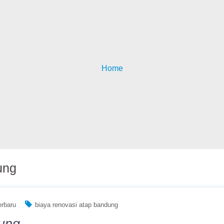
Home
ung
erbaru
biaya renovasi atap bandung
ung