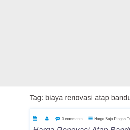
Tag:
biaya renovasi atap band
0 comments
Harga Baja Ringan T
Harga Renovasi Atap Band