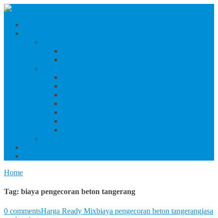
Beranda
Produk Dan Jasa Konstruksi
Jasa/Produk Baja Ringan & Interior
Jasa/Produk Interior (Plafon, Partisi & Wallpaper)
Jasa & Produk Baja Ringan (Bandung Raya)
Produk Beton
Harga Beton Cor Pionir
Harga Beton Cor Adhimix
Harga Beton Cor Holcim
Harga Jayamix
Harga Beton Cor Merah Putih
Beton Precast
Jasa Trowel Hardener Seindonesia
Jasa/Produk Besi & Baja
Jasa Desain Konstruksi
Blog
Home
Tag:
biaya pengecoran beton tangerang
0 comments
Harga Ready Mix
biaya pengecoran beton tangerang
jasa