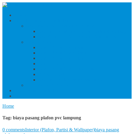
Beranda
Produk Dan Jasa Konstruksi
Jasa/Produk Baja Ringan & Interior
Jasa/Produk Interior (Plafon, Partisi & Wallpaper)
Jasa & Produk Baja Ringan (Bandung Raya)
Produk Beton
Harga Beton Cor Pionir
Harga Beton Cor Adhimix
Harga Beton Cor Holcim
Harga Jayamix
Harga Beton Cor Merah Putih
Beton Precast
Jasa Trowel Hardener Seindonesia
Jasa/Produk Besi & Baja
Jasa Desain Konstruksi
Blog
Home
Tag:
biaya pasang plafon pvc lampung
0 comments
Interior (Plafon, Partisi & Wallpaper)
biaya pasang