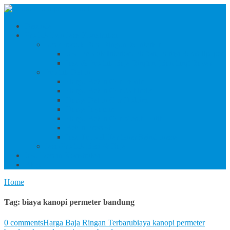
Beranda
Produk Dan Jasa Konstruksi
Jasa/Produk Baja Ringan & Interior
Jasa/Produk Interior (Plafon, Partisi & Wallpaper)
Jasa & Produk Baja Ringan (Bandung Raya)
Produk Beton
Harga Beton Cor Pionir
Harga Beton Cor Adhimix
Harga Beton Cor Holcim
Harga Jayamix
Harga Beton Cor Merah Putih
Beton Precast
Jasa Trowel Hardener Seindonesia
Jasa/Produk Besi & Baja
Jasa Desain Konstruksi
Blog
Home
Tag:
biaya kanopi permeter bandung
0 comments
Harga Baja Ringan Terbaru
biaya kanopi permeter