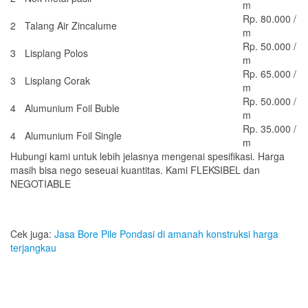
m
Rp. 80.000 /
2
Talang Air Zincalume
m
Rp. 50.000 /
3
Lisplang Polos
m
Rp. 65.000 /
3
Lisplang Corak
m
Rp. 50.000 /
4
Alumunium Foil Buble
m
Rp. 35.000 /
4
Alumunium Foil Single
m
Hubungi kami untuk lebih jelasnya mengenai spesifikasi. Harga
masih bisa nego seseuai kuantitas. Kami FLEKSIBEL dan
NEGOTIABLE
Cek juga:
Jasa Bore Pile Pondasi di amanah konstruksi harga
terjangkau