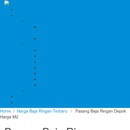
Beranda
Produk Dan Jasa Konstruksi
Jasa/Produk Baja Ringan & Interior
Jasa/Produk Interior (Plafon, Partisi &
Wallpaper)
Jasa & Produk Baja Ringan (Bandung Raya)
Produk Beton
Harga Beton Cor Pionir
Harga Beton Cor Adhimix
Harga Beton Cor Holcim
Harga Jayamix
Harga Beton Cor Merah Putih
Beton Precast
Jasa Trowel Hardener Seindonesia
Jasa/Produk Besi & Baja
Jasa Desain Konstruksi
Blog
Home
/
Harga Baja Ringan Terbaru
/ Pasang Baja Ringan Depok
Harga M2