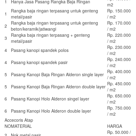
1
Hanya Jasa Pasang Rangka Baja Ringan
m2
Rangka baja ringan terpasang untuk genteng
Rp. 150.000
1
metal/pasir
/ m2
Rangka baja ringan terpasang untuk genteng
Rp. 170.000
2
beton/keramik/jatiwangi
/ m2
Rangka baja ringan terpasang + genteng
Rp. 220.000
3
metal/pasir
/ m2
Rp. 230.000
4
Pasang kanopi spandek polos
/ m2
Rp. 240.000
4
Pasang kanopi spandek pasir
/ m2
Rp. 400.000
5
Pasang Kanopi Baja Ringan Alderon single layer
/ m2
Rp. 450.000
5
Pasang Kanopi Baja Ringan Alderon double layer
/ m2
Rp. 650.000
6
Pasang Kanopi Holo Alderon singel layer
/ m2
Rp. 750.000
6
Pasang Kanopi Holo Alderon double layer
/ m2
Accecoris Atap
NO
MATERIAL
HARGA
Rp. 50.000 /
2
Nok metal pasir