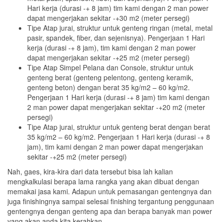
Hari kerja (durasi -+ 8 jam) tim kami dengan 2 man power
dapat mengerjakan sekitar -+30 m2 (meter persegi)
Tipe Atap jurai, struktur untuk genteng ringan (metal, metal
pasir, spandek, fiber, dan sejenisnya). Pengerjaan 1 Hari
kerja (durasi -+ 8 jam), tim kami dengan 2 man power
dapat mengerjakan sekitar -+25 m2 (meter persegi)
Tipe Atap Simpel Pelana dan Console, struktur untuk
genteng berat (genteng pelentong, genteng keramik,
genteng beton) dengan berat 35 kg/m2 – 60 kg/m2.
Pengerjaan 1 Hari kerja (durasi -+ 8 jam) tim kami dengan
2 man power dapat mengerjakan sekitar -+20 m2 (meter
persegi)
Tipe Atap jurai, struktur untuk genteng berat dengan berat
35 kg/m2 – 60 kg/m2. Pengerjaan 1 Hari kerja (durasi -+ 8
jam), tim kami dengan 2 man power dapat mengerjakan
sekitar -+25 m2 (meter persegi)
Nah, gaes, kira-kira dari data tersebut bisa lah kalian
mengkalkulasi berapa lama rangka yang akan dibuat dengan
memakai jasa kami. Adapun untuk pemasangan gentengnya dan
juga finishingnya sampai selesai finishing tergantung penggunaan
gentengnya dengan genteng apa dan berapa banyak man power
yang akan anda kita kerahkan.