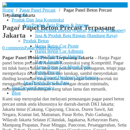
Home
/
Pagar Panel Precast
/ Pagar Panel Beton Precast
Beranda
Terpasang Jakarta
Produk Dan Jasa Konstruksi
Jasa/Produk Baja Ringan & Interior
Pagar Panel Beton Precast Terpasang
Jasa/Produk Interior (Plafon, Partisi & Wallpaper)
Jakarta
Jasa & Produk Baja Ringan (Bandung Raya)
Produk Beton
Harga Beton Cor Pionir
0 comments
Pagar Panel Precast
Harga Beton Cor Adhimix
Harga Beton Cor Holcim
Pagar Panel Beton Precast Terpasang
Jakarta
– Harga Pagar
Harga Jayamix
panel beton precast di Amanah Konstruksi yang Kompetitif. Pagar
Harga Beton Cor Merah Putih
ini tidak hanya tahan lama dan praktis untuk pemagaran, tetapi juga
Beton Precast
memperkaya detail arsitektur dan lanskap, sambil menyediakan
Jasa Trowel Hardener Seindonesia
dinding keamanan yang estetis. Sistem pagar beton pracetak ini
Jasa/Produk Besi & Baja
menggabungkan kekuatan beton dengan desain minimalis,
Jasa Desain Konstruksi
menciptakan perlindungan yang tahan lama dan menarik.
Blog
Kami siap menyuplai dan melayani pemasangan pagar panel beton
precast untuk anda khususnya ke daerah-daerah DKI Jakarta;
Jakarta timur (Cakung, Cipayung, Ciracas, Duren Sawit, Jati
Negara, Kramat Jati, Matraman, Pasar Rebo, Pulo Gadung).
Wilayah Jakarta Selatan (Cilandak, Jagakarsa, Kebayoran Baru,
Mampang Prapatan, Pasar Minggu, Pancoran, Pesanggerahan, Setia