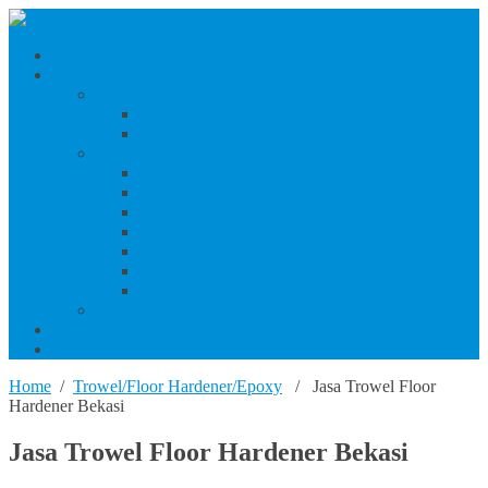
Beranda
Produk Dan Jasa Konstruksi
Jasa/Produk Baja Ringan & Interior
Jasa/Produk Interior (Plafon, Partisi & Wallpaper)
Jasa & Produk Baja Ringan (Bandung Raya)
Produk Beton
Harga Beton Cor Pionir
Harga Beton Cor Adhimix
Harga Beton Cor Holcim
Harga Jayamix
Harga Beton Cor Merah Putih
Beton Precast
Jasa Trowel Hardener Seindonesia
Jasa/Produk Besi & Baja
Jasa Desain Konstruksi
Blog
Home
/
Trowel/Floor Hardener/Epoxy
/ Jasa Trowel Floor
Hardener Bekasi
Jasa Trowel Floor Hardener Bekasi