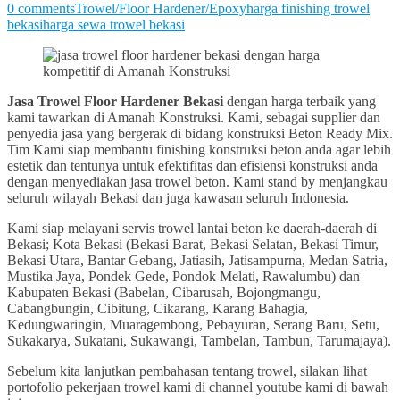
0 comments
Trowel/Floor Hardener/Epoxy
harga finishing trowel
bekasi
harga sewa trowel bekasi
Jasa Trowel Floor Hardener Bekasi
dengan harga terbaik yang
kami tawarkan di Amanah Konstruksi. Kami, sebagai supplier dan
penyedia jasa yang bergerak di bidang konstruksi Beton Ready Mix.
Tim Kami siap membantu finishing konstruksi beton anda agar lebih
estetik dan tentunya untuk efektifitas dan efisiensi konstruksi anda
dengan menyediakan jasa trowel beton. Kami stand by menjangkau
seluruh wilayah Bekasi dan juga kawasan seluruh Indonesia.
Kami siap melayani servis trowel lantai beton ke daerah-daerah di
Bekasi; Kota Bekasi (Bekasi Barat, Bekasi Selatan, Bekasi Timur,
Bekasi Utara, Bantar Gebang, Jatiasih, Jatisampurna, Medan Satria,
Mustika Jaya, Pondek Gede, Pondok Melati, Rawalumbu) dan
Kabupaten Bekasi (Babelan, Cibarusah, Bojongmangu,
Cabangbungin, Cibitung, Cikarang, Karang Bahagia,
Kedungwaringin, Muaragembong, Pebayuran, Serang Baru, Setu,
Sukakarya, Sukatani, Sukawangi, Tambelan, Tambun, Tarumajaya).
Sebelum kita lanjutkan pembahasan tentang trowel, silakan lihat
portofolio pekerjaan trowel kami di channel youtube kami di bawah