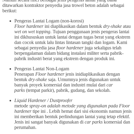
ditawarkan kontraktor penyedia jasa trowel beton adalah sebagai
berikut:
Pengeras Lantai Logam (non-korosi)
Floor hardener
ini diaplikasikan dalam bentuk
dry-shake
atau
wet on wet topping
. Tujuan penggunaan jenis pengeras lantai
ini dikhususkan untuk lantai dengan tugas berat yang ekstrem
dan cocok untuk lalu lintas lintasan tangki dan logam. Kami
sebagai penyedia jasa
floor hardener
juga sekaligus telah
berpengalaman dalam bidang instalasi militer serta pabrik-
pabrik industri berat yang ekstrem dengan produk ini.
Pengeras Lantai Non-Logam
Penerapan
Floor hardener
jenis inidiaplikasikan dengan
bentuk
dry-shake
saja. Umumnya jenis digunakan untuk
banyak proyek komersial dan industri mulai dari
car
parks
(tempat parkir), pabrik, gudang, dan sekolah.
Liquid Hardener / Dustproofer
metode
spray-on adalah metode yang digunakan pada Floor
hardener
tipe ini . Lebih hemat dari sisi ekonomis namun jenis
ini memberikan bentuk perlindungan lantai yang tetap efektif.
Jenis ini sangat banyak digunakan di
car parks
komersial dan
perumahan.