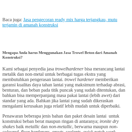
Baca juga:
Jasa pengecoran ready mix harga terjangkau, mutu
terjamin di amanah konstruksi
Mengapa Anda harus Menggunakan Jasa Trowel Beton dari Amanah
Konstruksi?
Kami sebagai penyedia jasa
trowelhardener
bisa merancang lantai
metalik dan non-metal untuk berbagai tugas ekstra yang
membutuhkan pengerasan lantai.
trowel hardener
memberikan
garansi kualitas daya tahan lantai yang maksimum terhadap abrasi,
benturan, dan beban pada titik puncak yang sudah ditentukan, dan
bahkan bisa memperpanjang masa pakai lantai (lebih awet) dari
standar yang ada. Bahkan jika lantai yang sudah dikeraskan
mengalami kerusakan juga relatif lebih mudah untuk diperbaiki.
Penawaran beberapa jenis bahan dan paket desain lantai untuk
konstruksi beban berat maupun ringan di antaranya;
ironite dry
shakes
baik
metallic
dan
non-metallic
, berwarna maupun
non-
coloured
,
floor hardeners
,
grouts
,
sealants
,
quick patch-work