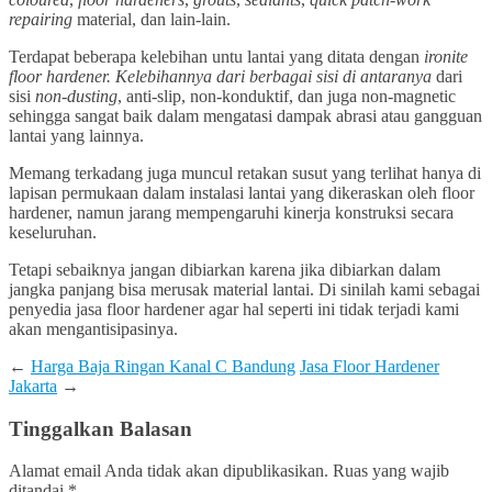
repairing
material, dan lain-lain.
Terdapat beberapa kelebihan untu lantai yang ditata dengan
ironite
floor hardener. Kelebihannya dari berbagai sisi di antaranya
dari
sisi
non-dusting
, anti-slip, non-konduktif, dan juga non-magnetic
sehingga sangat baik dalam mengatasi dampak abrasi atau gangguan
lantai yang lainnya.
Memang terkadang juga muncul retakan susut yang terlihat hanya di
lapisan permukaan dalam instalasi lantai yang dikeraskan oleh floor
hardener, namun jarang mempengaruhi kinerja konstruksi secara
keseluruhan.
Tetapi sebaiknya jangan dibiarkan karena jika dibiarkan dalam
jangka panjang bisa merusak material lantai. Di sinilah kami sebagai
penyedia jasa floor hardener agar hal seperti ini tidak terjadi kami
akan mengantisipasinya.
←
Harga Baja Ringan Kanal C Bandung
Jasa Floor Hardener
Jakarta
→
Tinggalkan Balasan
Alamat email Anda tidak akan dipublikasikan.
Ruas yang wajib
ditandai
*