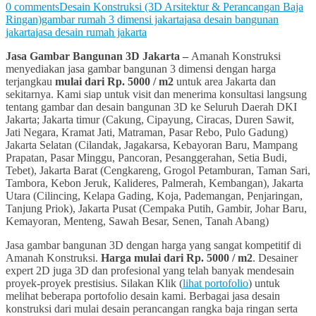
0 comments
Desain Konstruksi (3D Arsitektur & Perancangan Baja
Ringan)
gambar rumah 3 dimensi jakarta
jasa desain bangunan
jakarta
jasa desain rumah jakarta
Jasa Gambar Bangunan 3D Jakarta –
Amanah Konstruksi
menyediakan jasa gambar bangunan 3 dimensi dengan harga
terjangkau
mulai dari Rp. 5000 / m2
untuk area Jakarta dan
sekitarnya. Kami siap untuk visit dan menerima konsultasi langsung
tentang gambar dan desain bangunan 3D ke Seluruh Daerah DKI
Jakarta; Jakarta timur (Cakung, Cipayung, Ciracas, Duren Sawit,
Jati Negara, Kramat Jati, Matraman, Pasar Rebo, Pulo Gadung)
Jakarta Selatan (Cilandak, Jagakarsa, Kebayoran Baru, Mampang
Prapatan, Pasar Minggu, Pancoran, Pesanggerahan, Setia Budi,
Tebet), Jakarta Barat (Cengkareng, Grogol Petamburan, Taman Sari,
Tambora, Kebon Jeruk, Kalideres, Palmerah, Kembangan), Jakarta
Utara (Cilincing, Kelapa Gading, Koja, Pademangan, Penjaringan,
Tanjung Priok), Jakarta Pusat (Cempaka Putih, Gambir, Johar Baru,
Kemayoran, Menteng, Sawah Besar, Senen, Tanah Abang)
Jasa gambar bangunan 3D dengan harga yang sangat kompetitif di
Amanah Konstruksi.
Harga mulai dari Rp. 5000 / m2
. Desainer
expert 2D juga 3D dan profesional yang telah banyak mendesain
proyek-proyek prestisius. Silakan Klik (
lihat portofolio
) untuk
melihat beberapa portofolio desain kami. Berbagai jasa desain
konstruksi dari mulai desain perancangan rangka baja ringan serta