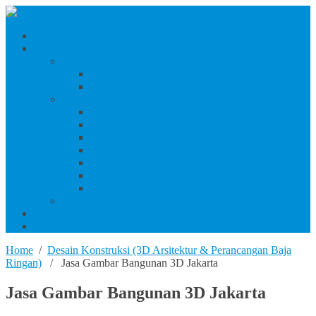
Beranda
Produk Dan Jasa Konstruksi
Jasa/Produk Baja Ringan & Interior
Jasa/Produk Interior (Plafon, Partisi & Wallpaper)
Jasa & Produk Baja Ringan (Bandung Raya)
Produk Beton
Harga Beton Cor Pionir
Harga Beton Cor Adhimix
Harga Beton Cor Holcim
Harga Jayamix
Harga Beton Cor Merah Putih
Beton Precast
Jasa Trowel Hardener Seindonesia
Jasa/Produk Besi & Baja
Jasa Desain Konstruksi
Blog
Home
/
Desain Konstruksi (3D Arsitektur & Perancangan Baja
Ringan)
/ Jasa Gambar Bangunan 3D Jakarta
Jasa Gambar Bangunan 3D Jakarta