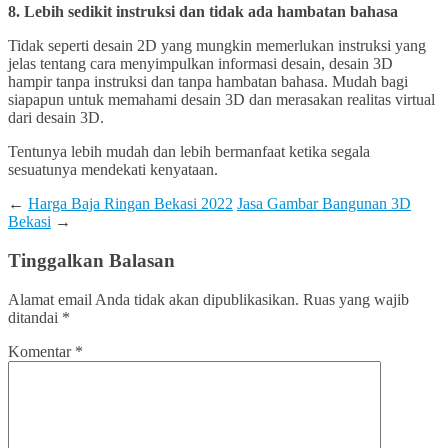
8. Lebih sedikit instruksi dan tidak ada hambatan bahasa
Tidak seperti desain 2D yang mungkin memerlukan instruksi yang
jelas tentang cara menyimpulkan informasi desain, desain 3D
hampir tanpa instruksi dan tanpa hambatan bahasa. Mudah bagi
siapapun untuk memahami desain 3D dan merasakan realitas virtual
dari desain 3D.
Tentunya lebih mudah dan lebih bermanfaat ketika segala
sesuatunya mendekati kenyataan.
←
Harga Baja Ringan Bekasi 2022
Jasa Gambar Bangunan 3D
Bekasi
→
Tinggalkan Balasan
Alamat email Anda tidak akan dipublikasikan.
Ruas yang wajib
ditandai
*
Komentar
*