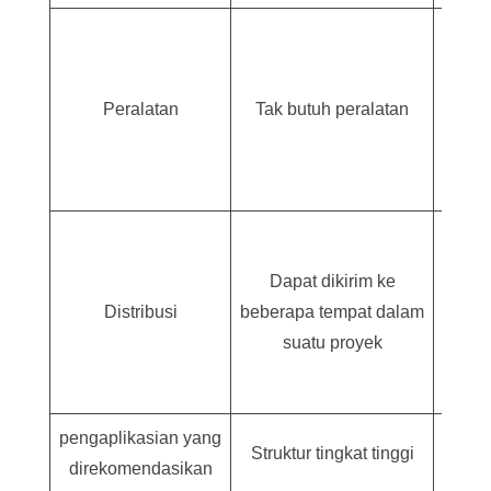
Membu
timb
a
Peralatan
Tak butuh peralatan
me
ba
Har
p
Dapat dikirim ke
peng
Distribusi
beberapa tempat dalam
t
suatu proyek
m
k
pengaplikasian yang
Str
Struktur tingkat tinggi
direkomendasikan