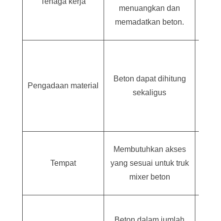
Tenaga kerja
untu
menuangkan dan
bet
memadatkan beton.
Bahan
diper
Beton dapat dihitung
ind
Pengadaan material
sekaligus
pembe
di
sec
Membu
Membutuhkan akses
untu
Tempat
yang sesuai untuk truk
mater
mixer beton
Menc
Beton dalam jumlah
dalam