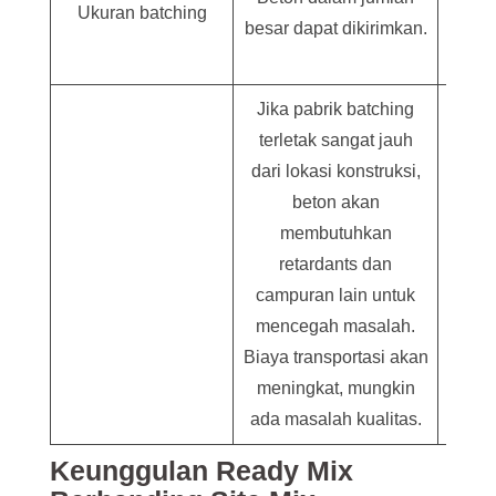
Ukuran batching
besar dapat dikirimkan.
tempat
Jika pabrik batching
terletak sangat jauh
dari lokasi konstruksi,
Me
beton akan
trans
membutuhkan
b
retardants dan
campuran lain untuk
pen
mencegah masalah.
loka
Biaya transportasi akan
meningkat, mungkin
ada masalah kualitas.
Keunggulan Ready Mix