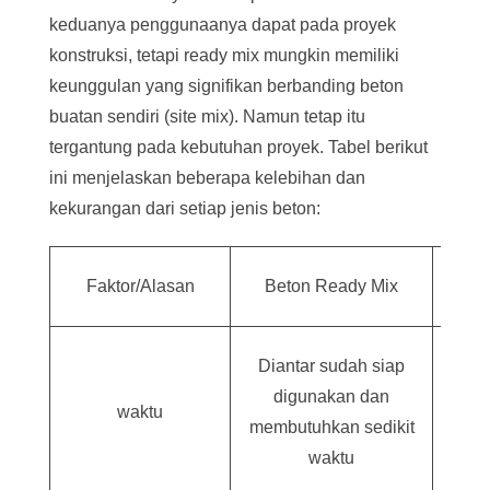
keduanya penggunaanya dapat pada proyek
konstruksi, tetapi ready mix mungkin memiliki
keunggulan yang signifikan berbanding beton
buatan sendiri (site mix). Namun tetap itu
tergantung pada kebutuhan proyek. Tabel berikut
ini menjelaskan beberapa kelebihan dan
kekurangan dari setiap jenis beton:
Be
Faktor/Alasan
Beton Ready Mix
send
Prose
Diantar sudah siap
kar
digunakan dan
waktu
bebe
membutuhkan sedikit
rumu
waktu
p