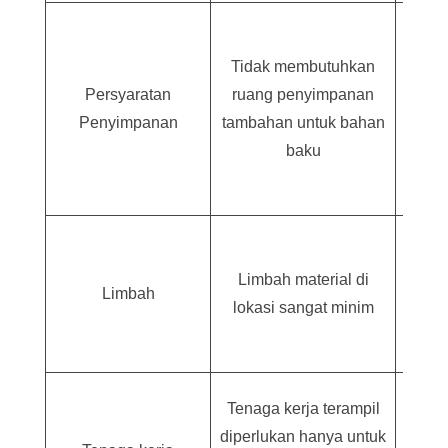
Membu
peny
Tidak membutuhkan
terk
Persyaratan
ruang penyimpanan
me
Penyimpanan
tambahan untuk bahan
meli
baku
ba
seme
Ad
keru
Limbah material di
Limbah
lokasi sangat minim
peny
pe
Memb
Tenaga kerja terampil
bany
diperlukan hanya untuk