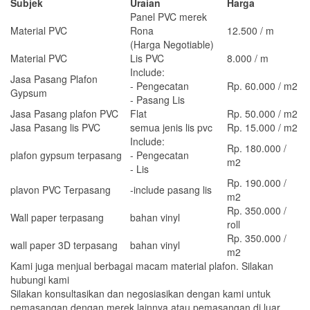
Subjek
Uraian
Harga
Panel PVC merek
Material PVC
Rona
12.500 / m
(Harga Negotiable)
Material PVC
Lis PVC
8.000 / m
Include:
Jasa Pasang Plafon
- Pengecatan
Rp. 60.000 / m2
Gypsum
- Pasang Lis
Jasa Pasang plafon PVC
Flat
Rp. 50.000 / m2
Jasa Pasang lis PVC
semua jenis lis pvc
Rp. 15.000 / m2
Include:
Rp. 180.000 /
plafon gypsum terpasang
- Pengecatan
m2
- Lis
Rp. 190.000 /
plavon PVC Terpasang
-include pasang lis
m2
Rp. 350.000 /
Wall paper terpasang
bahan vinyl
roll
Rp. 350.000 /
wall paper 3D terpasang
bahan vinyl
m2
Kami juga menjual berbagai macam material plafon. Silakan
hubungi kami
Silakan konsultasikan dan negosiasikan dengan kami untuk
pemasangan dengan merek lainnya atau pemasangan di luar