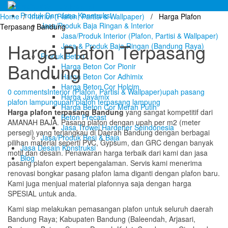
Beranda
Produk Dan Jasa Konstruksi
Home
/
Interior (Plafon, Partisi & Wallpaper)
/ Harga Plafon
Jasa/Produk Baja Ringan & Interior
Terpasang Bandung
Jasa/Produk Interior (Plafon, Partisi & Wallpaper)
Harga Plafon Terpasang
Jasa & Produk Baja Ringan (Bandung Raya)
Produk Beton
Bandung
Harga Beton Cor Pionir
Harga Beton Cor Adhimix
Harga Beton Cor Holcim
0 comments
Interior (Plafon, Partisi & Wallpaper)
upah pasang
Harga Jayamix
plafon lampung
upah plafon terpasang lampung
Harga Beton Cor Merah Putih
Harga plafon terpasang Bandung
yang sangat kompetitif dari
Beton Precast
AMANAH BAJA. Pasang plafon dengan upah per m2 (meter
Jasa Trowel Hardener Seindonesia
persegi) yang terjangkau di Daerah Bandung dengan berbagai
Jasa/Produk Besi & Baja
pilihan material seperti PVC, Gypsum, dan GRC dengan banyak
Jasa Desain Konstruksi
motif dan desain. Penawaran harga terbaik dari kami dan jasa
Blog
pasang plafon expert bepengalaman. Servis kami menerima
renovasi bongkar pasang plafon lama diganti dengan plafon baru.
Kami juga menjual material plafonnya saja dengan harga
SPESIAL untuk anda.
Kami siap melakukan pemasangan plafon untuk seluruh daerah
Bandung Raya; Kabupaten Bandung (Baleendah, Arjasari,