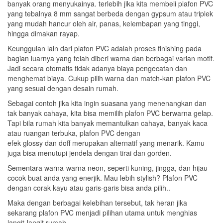
banyak orang menyukainya. terlebih jika kita membeli plafon PVC
yang tebalnya 8 mm sangat berbeda dengan gypsum atau triplek
yang mudah hancur oleh air, panas, kelembapan yang tinggi,
hingga dimakan rayap.
Keunggulan lain dari plafon PVC adalah proses finishing pada
bagian luarnya yang telah diberi warna dan berbagai varian motif.
Jadi secara otomatis tidak adanya biaya pengecatan dan
menghemat biaya. Cukup pilih warna dan match-kan plafon PVC
yang sesuai dengan desain rumah.
Sebagai contoh jika kita ingin suasana yang menenangkan dan
tak banyak cahaya, kita bisa memilih plafon PVC berwarna gelap.
Tapi bila rumah kita banyak memantulkan cahaya, banyak kaca
atau ruangan terbuka, plafon PVC dengan
efek glossy dan doff merupakan alternatif yang menarik. Kamu
juga bisa menutupi jendela dengan tirai dan gorden.
Sementara warna-warna neon, seperti kuning, jingga, dan hijau
cocok buat anda yang enerjik. Mau lebih stylish? Plafon PVC
dengan corak kayu atau garis-garis bisa anda pilih..
Maka dengan berbagai kelebihan tersebut, tak heran jika
sekarang plafon PVC menjadi pilihan utama untuk menghias
langit-langit rumah.