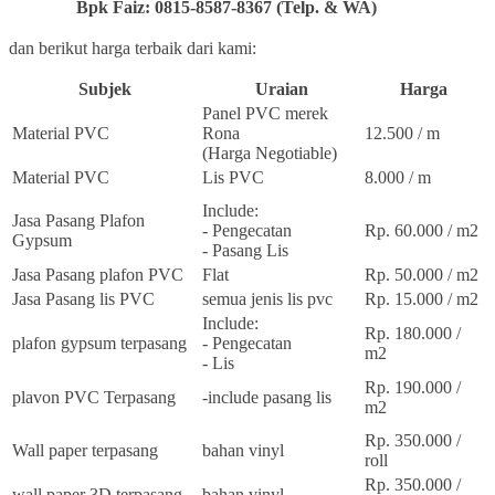
Bpk Faiz: 0815-8587-8367 (Telp. & WA)
dan berikut harga terbaik dari kami:
Subjek
Uraian
Harga
Panel PVC merek
Material PVC
Rona
12.500 / m
(Harga Negotiable)
Material PVC
Lis PVC
8.000 / m
Include:
Jasa Pasang Plafon
- Pengecatan
Rp. 60.000 / m2
Gypsum
- Pasang Lis
Jasa Pasang plafon PVC
Flat
Rp. 50.000 / m2
Jasa Pasang lis PVC
semua jenis lis pvc
Rp. 15.000 / m2
Include:
Rp. 180.000 /
plafon gypsum terpasang
- Pengecatan
m2
- Lis
Rp. 190.000 /
plavon PVC Terpasang
-include pasang lis
m2
Rp. 350.000 /
Wall paper terpasang
bahan vinyl
roll
Rp. 350.000 /
wall paper 3D terpasang
bahan vinyl