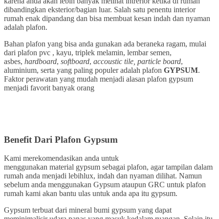
karena anda akan lebih banyak melihat intrerior ketika di rumah
dibandingkan eksterior/bagian luar. Salah satu penentu interior
rumah enak dipandang dan bisa membuat kesan indah dan nyaman
adalah plafon.
Bahan plafon yang bisa anda gunakan ada beraneka ragam, mulai
dari plafon pvc , kayu, triplek melamin, lembar semen,
asbes,
hardboard
,
softboard
,
accoustic tile,
particle board
,
aluminium, serta yang paling populer adalah plafon
GYPSUM
.
Faktor perawatan yang mudah menjadi alasan plafon gypsum
menjadi favorit banyak orang
Benefit Dari Plafon Gypsum
Kami merekomendasikan anda untuk
menggunakan material gypsum sebagai plafon, agar tampilan dalam
rumah anda menjadi lebihlux, indah dan nyaman dilihat. Namun
sebelum anda menggunakan Gypsum ataupun GRC untuk plafon
rumah kami akan bantu ulas untuk anda apa itu gypsum.
Gypsum terbuat dari mineral bumi gypsum yang dapat
meminimalisir udara panas yang masuk kedalam ruangan. Selain itu,