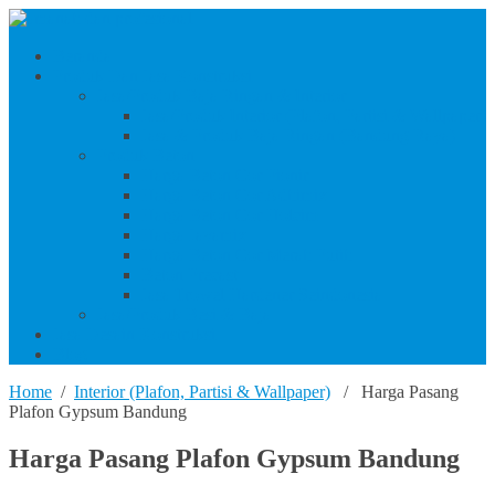
Beranda
Produk Dan Jasa Konstruksi
Jasa/Produk Baja Ringan & Interior
Jasa/Produk Interior (Plafon, Partisi & Wallpaper)
Jasa & Produk Baja Ringan (Bandung Raya)
Produk Beton
Harga Beton Cor Pionir
Harga Beton Cor Adhimix
Harga Beton Cor Holcim
Harga Jayamix
Harga Beton Cor Merah Putih
Beton Precast
Jasa Trowel Hardener Seindonesia
Jasa/Produk Besi & Baja
Jasa Desain Konstruksi
Blog
Home
/
Interior (Plafon, Partisi & Wallpaper)
/ Harga Pasang
Plafon Gypsum Bandung
Harga Pasang Plafon Gypsum Bandung