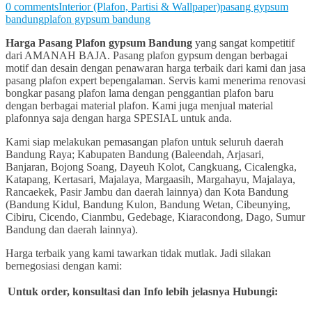
0 comments
Interior (Plafon, Partisi & Wallpaper)
pasang gypsum
bandung
plafon gypsum bandung
Harga Pasang Plafon gypsum Bandung
yang sangat kompetitif
dari AMANAH BAJA. Pasang plafon gypsum dengan berbagai
motif dan desain dengan penawaran harga terbaik dari kami dan jasa
pasang plafon expert bepengalaman. Servis kami menerima renovasi
bongkar pasang plafon lama dengan penggantian plafon baru
dengan berbagai material plafon. Kami juga menjual material
plafonnya saja dengan harga SPESIAL untuk anda.
Kami siap melakukan pemasangan plafon untuk seluruh daerah
Bandung Raya; Kabupaten Bandung (Baleendah, Arjasari,
Banjaran, Bojong Soang, Dayeuh Kolot, Cangkuang, Cicalengka,
Katapang, Kertasari, Majalaya, Margaasih, Margahayu, Majalaya,
Rancaekek, Pasir Jambu dan daerah lainnya) dan Kota Bandung
(Bandung Kidul, Bandung Kulon, Bandung Wetan, Cibeunying,
Cibiru, Cicendo, Cianmbu, Gedebage, Kiaracondong, Dago, Sumur
Bandung dan daerah lainnya).
Harga terbaik yang kami tawarkan tidak mutlak. Jadi silakan
bernegosiasi dengan kami:
Untuk order, konsultasi dan Info lebih jelasnya Hubungi: