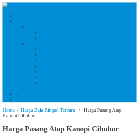
Beranda
Produk Dan Jasa Konstruksi
Jasa/Produk Baja Ringan & Interior
Jasa/Produk Interior (Plafon, Partisi & Wallpaper)
Jasa & Produk Baja Ringan (Bandung Raya)
Produk Beton
Harga Beton Cor Pionir
Harga Beton Cor Adhimix
Harga Beton Cor Holcim
Harga Jayamix
Harga Beton Cor Merah Putih
Beton Precast
Jasa Trowel Hardener Seindonesia
Jasa/Produk Besi & Baja
Jasa Desain Konstruksi
Blog
Home
/
Harga Baja Ringan Terbaru
/ Harga Pasang Atap
Kanopi Cibubur
Harga Pasang Atap Kanopi Cibubur