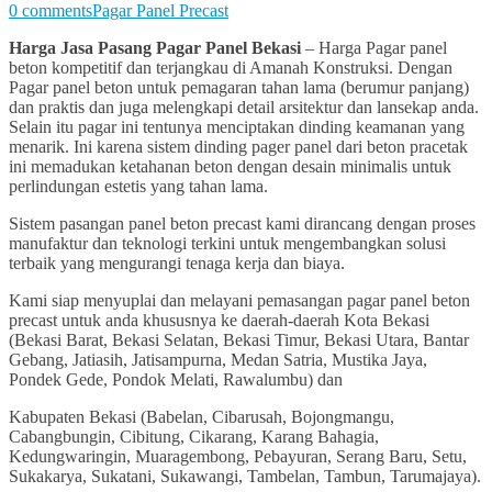
0 comments
Pagar Panel Precast
Harga Jasa Pasang Pagar Panel Bekasi
– Harga Pagar panel
beton kompetitif dan terjangkau di Amanah Konstruksi. Dengan
Pagar panel beton untuk pemagaran tahan lama (berumur panjang)
dan praktis dan juga melengkapi detail arsitektur dan lansekap anda.
Selain itu pagar ini tentunya menciptakan dinding keamanan yang
menarik. Ini karena sistem dinding pager panel dari beton pracetak
ini memadukan ketahanan beton dengan desain minimalis untuk
perlindungan estetis yang tahan lama.
Sistem pasangan panel beton precast kami dirancang dengan proses
manufaktur dan teknologi terkini untuk mengembangkan solusi
terbaik yang mengurangi tenaga kerja dan biaya.
Kami siap menyuplai dan melayani pemasangan pagar panel beton
precast untuk anda khususnya ke daerah-daerah Kota Bekasi
(Bekasi Barat, Bekasi Selatan, Bekasi Timur, Bekasi Utara, Bantar
Gebang, Jatiasih, Jatisampurna, Medan Satria, Mustika Jaya,
Pondek Gede, Pondok Melati, Rawalumbu) dan
Kabupaten Bekasi (Babelan, Cibarusah, Bojongmangu,
Cabangbungin, Cibitung, Cikarang, Karang Bahagia,
Kedungwaringin, Muaragembong, Pebayuran, Serang Baru, Setu,
Sukakarya, Sukatani, Sukawangi, Tambelan, Tambun, Tarumajaya).