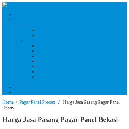
Beranda
Produk Dan Jasa Konstruksi
Jasa/Produk Baja Ringan & Interior
Jasa/Produk Interior (Plafon, Partisi & Wallpaper)
Jasa & Produk Baja Ringan (Bandung Raya)
Produk Beton
Harga Beton Cor Pionir
Harga Beton Cor Adhimix
Harga Beton Cor Holcim
Harga Jayamix
Harga Beton Cor Merah Putih
Beton Precast
Jasa Trowel Hardener Seindonesia
Jasa/Produk Besi & Baja
Jasa Desain Konstruksi
Blog
Home
/
Pagar Panel Precast
/ Harga Jasa Pasang Pagar Panel
Bekasi
Harga Jasa Pasang Pagar Panel Bekasi