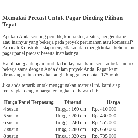
Memakai Precast Untuk Pagar Dinding Pilihan
Tepat
Apakah Anda seorang pemilik, kontraktor, arsitek, pengembang,
atau insinyur yang bekerja pada proyek perumahan atau komersial?
Amanah Konstruksi siap menyediakan dan mengirimkan kebutuhan
pagar panel precast beserta instalasinya.
Kami bangga dengan produk dan layanan kami serta antusias untuk
bekerja sama dengan Anda dalam proyek Anda. Pagar kami
dirancang untuk menahan angin hingga kecepatan 175 mph.
Jika anda tertarik untuk menggunakan material ini, kami siap
menyuplai dengan harga terjangkau di bawah ini:
Harga Panel Terpasang
Dimensi
Harga
4 susun
Tinggi : 160 cm
Rp. 410.000
5 susun
Tinggi : 200 cm
Rp. 480.000
6 susun
Tinggi : 240 cm
Rp. 565.000
7 susun
Tinggi : 280 cm
Rp. 650.000
8 susun
Tinggi : 320 cm
Rp. 785.000