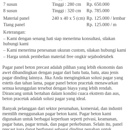
7 susun
Tinggi : 280 cm
Rp. 650.000
8 susun
Tinggi : 320 cm
Rp. 785.000
Material panel
240 x 40 x 5 (cm)
Rp. 125.000 / lembar
Tiang panel
Rp. 125.000 / m
Keterangan:
– Kami dengan senang hati siap menerima konsultasi, silakan
hubungi kami
– Kami menerima penesanan ukuran custom, silakan hubungi kami
– Harga untuk pembelian material free ongkir sejabodetabek
Pagar panel beton precast adalah pilihan yang lebih ekonomis dan
awet dibandingkan dengan pagar dari batu bata, batu, atau jenis
pagar dinding lainnya. Jika Anda menginginkan solusi pagar yang
estetis dan tahan lama, pagar panel beton pracetak menawarkan
semua keunggulan tersebut dengan biaya yang lebih rendah.
Dirancang untuk bertahan dalam kondisi cuaca ekstrem dan aus,
beton pracetak adalah solusi pagar yang ideal.
Banyak pelanggan dari sektor perumahan, komersial, dan industri
memilih menggunakan pagar beton kami. Pagar beton kami
digunakan untuk berbagai keperluan seperti privasi, keamanan,
pagar batas, pagar ternak, dan pagar perkebunan. Selain itu, panel
precast juga dapat berfungsi sebagai dinding penahan untuk