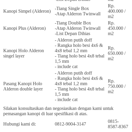
Rp.
-Tiang Single Box
Kanopi Simpel (Alderon)
400.000 /
-Atap Alderon Twinwall
m2
-Tiang Double Box
Rp.
Kanopi Plus (Alderon)
-Atap Alderon Twinwall
450.000 /
-List Depan Dihias
m2
- Alderon putih doff
- Rangka holo besi 4x6 &
Rp.
Kanopi Holo Alderon
4x8 tebal 1,2 mm
650.000 /
singel layer
- Tiang holo besi 4x8 tebal
m2
1,5 mm
- include cat
- Alderon putih doff
- Rangka holo besi 4x6 &
Rp.
Pasang Kanopi Holo
4x8 tebal 1,2 mm
750.000 /
Alderon double layer
- Tiang holo besi 4x8 tebal
m2
1,5 mm
- include cat
Silakan konsultasikan dan negosiasikan dengan kami untuk
pemasangan kanopi di luar spesifikasi di atas.
0815-
Hubungi kami di:
0812-9004-3147
8587-8367