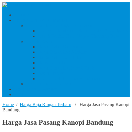
Beranda
Produk Dan Jasa Konstruksi
Jasa/Produk Baja Ringan & Interior
Jasa/Produk Interior (Plafon, Partisi & Wallpaper)
Jasa & Produk Baja Ringan (Bandung Raya)
Produk Beton
Harga Beton Cor Pionir
Harga Beton Cor Adhimix
Harga Beton Cor Holcim
Harga Jayamix
Harga Beton Cor Merah Putih
Beton Precast
Jasa Trowel Hardener Seindonesia
Jasa/Produk Besi & Baja
Jasa Desain Konstruksi
Blog
Home
/
Harga Baja Ringan Terbaru
/ Harga Jasa Pasang Kanopi
Bandung
Harga Jasa Pasang Kanopi Bandung