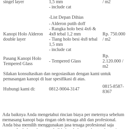
singel layer
1,5 mm
/ m2
- include cat
-List Depan Dihias
- Alderon putih doff
- Rangka holo besi 4x6 &
Kanopi Holo Alderon
4x8 tebal 1,2 mm
Rp. 750.000
double layer
- Tiang holo besi 4x8 tebal
/ m2
1,5 mm
- include cat
Rp.
Pasang Kanopi Holo
- Tempered Glass
2.120.000 /
Tempered Glass
m2
Silakan konsultasikan dan negosiasikan dengan kami untuk
pemasangan kanopi di luar spesifikasi di atas.
0815-8587-
Hubungi kami di:
0812-9004-3147
8367
Ada baiknya Anda mengetahui rincian biaya per meternya sebelum
memasang kanopi baja ringan oleh tenaga ahli dan profesional.
Anda bisa memilih menggunakan jasa tenaga profesional saja