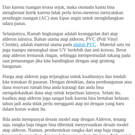
Dan karena ruangan terasa sejuk, maka otomatis kamu bisa
menghemat listrik karena tidak perlu terus-menerus menyalakan
pendingin ruangan (AC) atau kipas angin untuk menghilangkan
udara panas.
Selanjutnya, Ramah lingkungan adalah keunggulan dari atap
alderon lainnya. Bahan utama atap alderon, PVC (Poli Vinyl
Clorida), adalah material utama pada
plafon PVC
. Material satu ini
juga mampu menangkal sinar UV berlebih dan anti korosu. Berat
atap alderon termasuk ringan, sehingga mempermudah tukang pada
saat pemasangan jika kita bandingkan dengan atap genteng
bangunan.
Harga atap alderon juga terjangkau untuk kualitasnya dan mudah
kita temukan di pasaran. Dengan demikian, dana pembangunan atau
dana renovasi rumah bisa anda kurangi dan anda bisa
mengalokasikan dana atap untuk keperluan lainnya. Selain itu,
kualitas atap alderon juga sangat baik karena bisa bertahan belasan
tahun jadi anda tidak perlu mengganti atap ini dengan yang baru
dalam kurun waktu itu.
Bila anda mempunyai desain model atap dengan Alderon, tenang
saja, rangka baja ringan bisa dibentuk menyesuaikan desain model
atap alderon. Namun, pembentukan rangka dari atap baja ringan