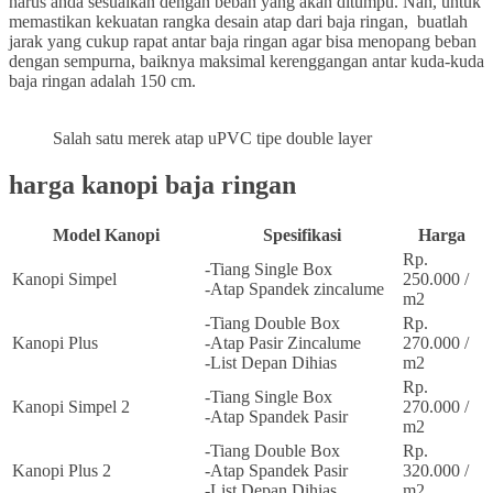
harus anda sesuaikan dengan beban yang akan ditumpu. Nah, untuk
memastikan kekuatan rangka desain atap dari baja ringan, buatlah
jarak yang cukup rapat antar baja ringan agar bisa menopang beban
dengan sempurna, baiknya maksimal kerenggangan antar kuda-kuda
baja ringan adalah 150 cm.
Salah satu merek atap uPVC tipe double layer
harga kanopi baja ringan
Model Kanopi
Spesifikasi
Harga
Rp.
-Tiang Single Box
Kanopi Simpel
250.000 /
-Atap Spandek zincalume
m2
-Tiang Double Box
Rp.
Kanopi Plus
-Atap Pasir Zincalume
270.000 /
-List Depan Dihias
m2
Rp.
-Tiang Single Box
Kanopi Simpel 2
270.000 /
-Atap Spandek Pasir
m2
-Tiang Double Box
Rp.
Kanopi Plus 2
-Atap Spandek Pasir
320.000 /
-List Depan Dihias
m2