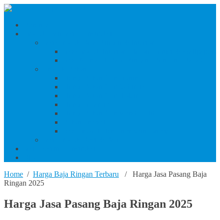
Beranda
Produk Dan Jasa Konstruksi
Jasa/Produk Baja Ringan & Interior
Jasa/Produk Interior (Plafon, Partisi & Wallpaper)
Jasa & Produk Baja Ringan (Bandung Raya)
Produk Beton
Harga Beton Cor Pionir
Harga Beton Cor Adhimix
Harga Beton Cor Holcim
Harga Jayamix
Harga Beton Cor Merah Putih
Beton Precast
Jasa Trowel Hardener Seindonesia
Jasa/Produk Besi & Baja
Jasa Desain Konstruksi
Blog
Home
/
Harga Baja Ringan Terbaru
/ Harga Jasa Pasang Baja
Ringan 2025
Harga Jasa Pasang Baja Ringan 2025