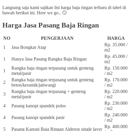
Langsung saja kami sajikan list harga baja ringan terbaru di tabel di
bawah berikut ini. Here we go.. 🙂
Harga Jasa Pasang Baja Ringan
NO
PENGERJAAN
HARGA
Rp. 35.000 /
1
Jasa Bongkar Atap
m2
Rp. 45.000 /
1
Hanya Jasa Pasang Rangka Baja Ringan
m2
Rangka baja ringan terpasang untuk genteng
Rp. 150.000
1
metal/pasir
/ m2
Rangka baja ringan terpasang untuk genteng
Rp. 170.000
2
beton/keramik/jatiwangi
/ m2
Rangka baja ringan terpasang + genteng
Rp. 220.000
3
metal/pasir
/ m2
Rp. 230.000
4
Pasang kanopi spandek polos
/ m2
Rp. 240.000
4
Pasang kanopi spandek pasir
/ m2
Rp. 400.000
5
Pasang Kanopi Baja Ringan Alderon single layer