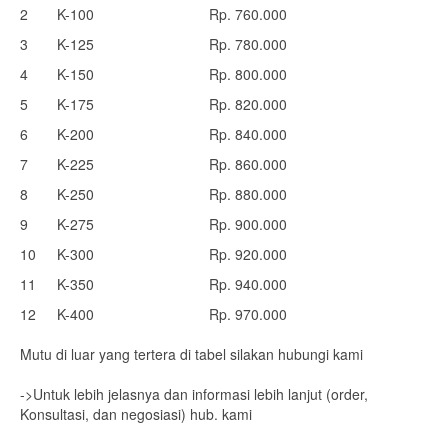
2
K-100
Rp. 760.000
3
K-125
Rp. 780.000
4
K-150
Rp. 800.000
5
K-175
Rp. 820.000
6
K-200
Rp. 840.000
7
K-225
Rp. 860.000
8
K-250
Rp. 880.000
9
K-275
Rp. 900.000
10
K-300
Rp. 920.000
11
K-350
Rp. 940.000
12
K-400
Rp. 970.000
Mutu di luar yang tertera di tabel silakan hubungi kami
->Untuk lebih jelasnya dan informasi lebih lanjut (order,
Konsultasi, dan negosiasi) hub. kami