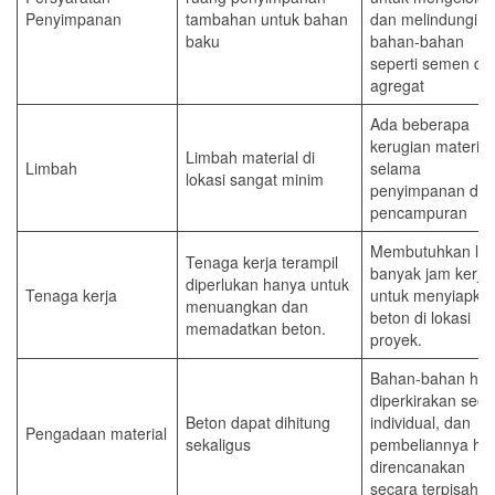
Penyimpanan
tambahan untuk bahan
dan melindungi
baku
bahan-bahan
seperti semen da
agregat
Ada beberapa
kerugian material
Limbah material di
Limbah
selama
lokasi sangat minim
penyimpanan da
pencampuran
Membutuhkan leb
Tenaga kerja terampil
banyak jam kerja
diperlukan hanya untuk
Tenaga kerja
untuk menyiapka
menuangkan dan
beton di lokasi
memadatkan beton.
proyek.
Bahan-bahan har
diperkirakan seca
Beton dapat dihitung
individual, dan
Pengadaan material
sekaligus
pembeliannya ha
direncanakan
secara terpisah.