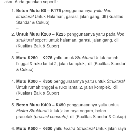
akan Anda gunakan seperti :
Beton
Mutu
B0 – K175
p
enggunaannya
yaitu Non
–
struktural
Untuk Halaman, garasi, jalan gang, dll (Kualitas
Standar & Cukup)
–
Untuk
Mutu K200 – K225
penggunaanya yaitu pada
Non
struktural
seperti untuk halaman, garasi, jalan gang, dll
(Kualitas Baik & Super)
–
Mutu K250 – K275
yaitu untuk S
truktural
Untuk rumah
tinggal & ruko lantai 2, jalan komplek, dll (Kualitas Standar
& Cukup)
–
Mutu K300 – K350
penggunaannya yaitu untuk
Struktural
Untuk rumah tinggal & ruko lantai 2, jalan komplek, dll
(Kualitas Baik & Super)
–
Beton
Mutu K400 – K450
penggunaannya yaitu untuk
Ekstra Struktural
Untuk jalan raya negara, beton
pracetak
(precast concrete),
dll (Kualitas Standar & Cukup)
–
Mutu K500 – K600
yaitu
Ekstra Struktural
Untuk jalan raya