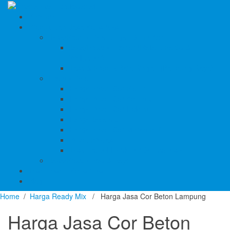
Beranda
Produk Dan Jasa Konstruksi
Jasa/Produk Baja Ringan & Interior
Jasa/Produk Interior (Plafon, Partisi &
Wallpaper)
Jasa & Produk Baja Ringan (Bandung Raya)
Produk Beton
Harga Beton Cor Pionir
Harga Beton Cor Adhimix
Harga Beton Cor Holcim
Harga Jayamix
Harga Beton Cor Merah Putih
Beton Precast
Jasa Trowel Hardener Seindonesia
Jasa/Produk Besi & Baja
Jasa Desain Konstruksi
Blog
Home
/
Harga Ready Mix
/ Harga Jasa Cor Beton Lampung
Harga Jasa Cor Beton