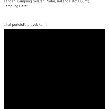
Tengah, Lampung Selatan (Natar, Kalianda, Kota Bumi),
Lampung Barat.
Lihat portofolio proyek kami: