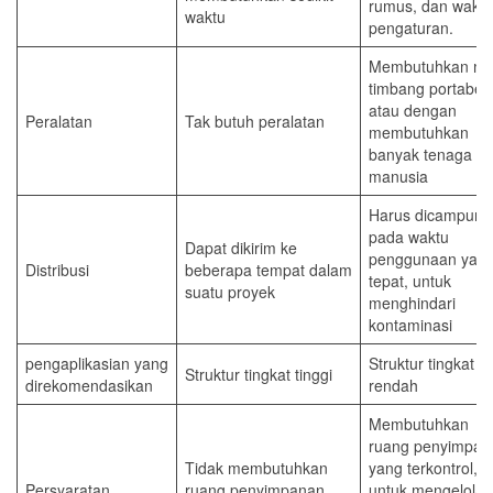
rumus, dan waktu
waktu
pengaturan.
Membutuhkan mi
timbang portabel
atau dengan
Peralatan
Tak butuh peralatan
membutuhkan
banyak tenaga
manusia
Harus dicampur
pada waktu
Dapat dikirim ke
penggunaan yan
Distribusi
beberapa tempat dalam
tepat, untuk
suatu proyek
menghindari
kontaminasi
pengaplikasian yang
Struktur tingkat
Struktur tingkat tinggi
direkomendasikan
rendah
Membutuhkan
ruang penyimpan
Tidak membutuhkan
yang terkontrol,
Persyaratan
ruang penyimpanan
untuk mengelola