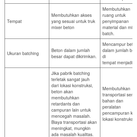
Membutuhkan
Membutuhkan akses
ruang untuk
Tempat
yang sesuai untuk truk
penyimpanan
mixer beton
material dan mixe
batch.
Mencampur beto
Beton dalam jumlah
dalam jumlah bes
Ukuran batching
besar dapat dikirimkan.
di
tempat menjadi sul
Jika pabrik batching
terletak sangat jauh
dari lokasi konstruksi,
Membutuhkan
beton akan
transportasi sem
membutuhkan
bahan dan
retardants dan
peralatan
campuran lain untuk
pencampuran ke
mencegah masalah.
lokasi konstruksi.
Biaya transportasi akan
meningkat, mungkin
ada masalah kualitas.