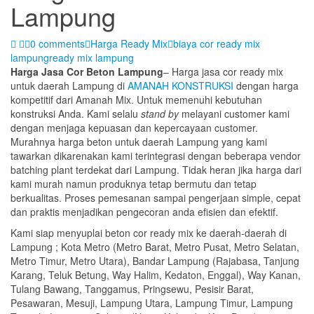
Lampung
0 comments
Harga Ready Mix
biaya cor ready mix
lampung
ready mix lampung
Harga Jasa Cor Beton Lampung
– Harga jasa cor ready mix
untuk daerah Lampung di
AMANAH KONSTRUKSI
dengan harga
kompetitif dari Amanah Mix. Untuk memenuhi kebutuhan
konstruksi Anda. Kami selalu
stand by
melayani customer kami
dengan menjaga kepuasan dan kepercayaan customer.
Murahnya harga beton untuk daerah Lampung yang kami
tawarkan dikarenakan kami terintegrasi dengan beberapa vendor
batching plant terdekat dari Lampung. Tidak heran jika harga dari
kami murah namun produknya tetap bermutu dan tetap
berkualitas. Proses pemesanan sampai pengerjaan simple, cepat
dan praktis menjadikan pengecoran anda efisien dan efektif.
Kami siap menyuplai beton cor ready mix ke daerah-daerah di
Lampung ; Kota Metro (Metro Barat, Metro Pusat, Metro Selatan,
Metro Timur, Metro Utara), Bandar Lampung (Rajabasa, Tanjung
Karang, Teluk Betung, Way Halim, Kedaton, Enggal), Way Kanan,
Tulang Bawang, Tanggamus, Pringsewu, Pesisir Barat,
Pesawaran, Mesuji, Lampung Utara, Lampung Timur, Lampung