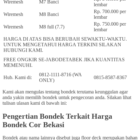
Wiremesh
M7 Banci
lembar
Rp. 700.000 per
Wiremesh
M8 Banci
lembar
Rp. 750.000 per
Wiremesh
M8 full (7.7)
lembar
HARGA DI ATAS BISA BERUBAH SEWAKTU-WAKTU.
UNTUK MENGETAHUI HARGA TERKINI SILAKAN
HUBUNGI KAMI.
FREE ONGKIR SE-JABODETABEK JIKA KUANTITAS
MEMENUHI.
0812-1111-8716 (WA
Hub. Kami di:
0815-8587-8367
ONLY)
Kami akan mengulas tentang bondek terutama keunggulan agar
anda yakin memilih bondek untuk pengecoran anda. Silakan lihat
tulisan ulasan kami di bawah ini:
Pengertian Bondek
Terkait Harga
Bondek Cor Bekasi
Bondek atau nama lainnya disebut juga floor deck merupakan bahan