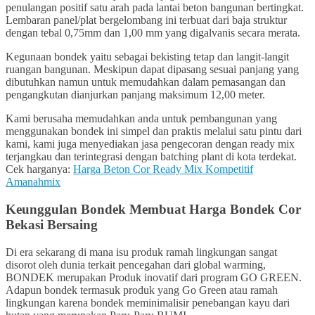
penulangan positif satu arah pada lantai beton bangunan bertingkat.
Lembaran panel/plat bergelombang ini terbuat dari baja struktur
dengan tebal 0,75mm dan 1,00 mm yang digalvanis secara merata.
Kegunaan bondek yaitu sebagai bekisting tetap dan langit-langit
ruangan bangunan. Meskipun dapat dipasang sesuai panjang yang
dibutuhkan namun untuk memudahkan dalam pemasangan dan
pengangkutan dianjurkan panjang maksimum 12,00 meter.
Kami berusaha memudahkan anda untuk pembangunan yang
menggunakan bondek ini simpel dan praktis melalui satu pintu dari
kami, kami juga menyediakan jasa pengecoran dengan ready mix
terjangkau dan terintegrasi dengan batching plant di kota terdekat.
Cek harganya:
Harga Beton Cor Ready Mix Kompetitif
Amanahmix
Keunggulan Bondek
Membuat Harga Bondek Cor
Bekasi Bersaing
Di era sekarang di mana isu produk ramah lingkungan sangat
disorot oleh dunia terkait pencegahan dari global warming,
BONDEK merupakan Produk inovatif dari program GO GREEN.
Adapun bondek termasuk produk yang Go Green atau ramah
lingkungan karena bondek meminimalisir penebangan kayu dari