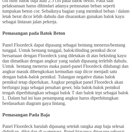
cm bibir balok baja atau 2.5 cm pada balok beton. Pada saat
pelaksanaan harus dihindari adanya pemusatan beban seperti
tumpukan beton cor. Sebaiknya bagian yang memikul beban / dalam
letak berat dicor lebih dahulu dan disarankan gunakan balok kayu
sebagai lintasan jalan pekerja.
Pemasangan pada Batok Beton
Panel Floordeck dapat dipasang sebagai bentang menerus/bentang
tunggal. Untuk bentang tunggal, balok/dinding pemikul dicor
bersamaan dengan Floordeck yang diletakan di atas bekisting kayu
dan dimatikan dengan angkur yang sudah dipasang terlebih dahulu.
Untuk bentang menerus maka panel-panel Floordeck dilubangi dan
angkur masuk dibengkokan kemudian siap dicor menjadi satu
dengan balok-balok pemikul. Tulangan negative diatas balok
pemikul tetap diperlukan. Angkur pengikat panel Floordeck akan
berfungsi juga sebagai penahan geser, bila balok-balok pemikul
tengah diperhitungkan sebagai balok T dan balok tepi sebagai balok
L. Dalam hal ini luas penampang angkur harus diperhitungkan
berdasarkan diagram gaya lintang.
Pemasangan Pada Baja
Panel Floordeck barulah dipasang setelah rangka atap baja selesai
didirikan, dilot dan di waterpass. Panel biasanya dipasang sebagai