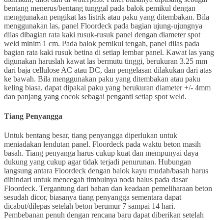
bentang menerus/bentang tunggal pada balok pemikul dengan
menggunakan pengikat las listrik atau paku yang ditembakan. Bila
menggunakan las, panel Floordeck pada bagian ujung-ujungnya
dilas dibagian rata kaki rusuk-rusuk panel dengan diameter spot
weld minim 1 cm. Pada balok pemikul tengah, panel dilas pada
bagian rata kaki rusuk betina di setiap lembar panel. Kawat las yang
digunakan haruslah kawat las bermutu tinggi, berukuran 3.25 mm
dari baja cellulose AC atau DC, dan pengelasan dilakukan dari atas
ke bawah. Bila menggunakan paku yang ditembakan atau paku
keling biasa, dapat dipakai paku yang berukuran diameter +/- 4mm
dan panjang yang cocok sebagai penganti setiap spot weld.
Tiang Penyangga
Untuk bentang besar, tiang penyangga diperlukan untuk
meniadakan lendutan panel. Floordeck pada waktu beton masih
basah. Tiang penyanga harus cukup kuat dan mempunyai daya
dukung yang cukup agar tidak terjadi penurunan. Hubungan
langsung antara Floordeck dengan balok kayu mudah/basah harus
dihindari untuk mencegah timbulnya noda halus pada dasar
Floordeck. Tergantung dari bahan dan keadaan pemeliharaan beton
sesudah dicor, biasanya tiang penyangga sementara dapat
dicabut/dilepas setelah beton berumur 7 sampai 14 hari.
Pembebanan penuh dengan rencana baru dapat diberikan setelah