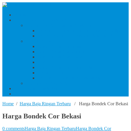
Beranda
Produk Dan Jasa Konstruksi
Jasa/Produk Baja Ringan & Interior
Jasa/Produk Interior (Plafon, Partisi & Wallpaper)
Jasa & Produk Baja Ringan (Bandung Raya)
Produk Beton
Harga Beton Cor Pionir
Harga Beton Cor Adhimix
Harga Beton Cor Holcim
Harga Jayamix
Harga Beton Cor Merah Putih
Beton Precast
Jasa Trowel Hardener Seindonesia
Jasa/Produk Besi & Baja
Jasa Desain Konstruksi
Blog
Home
/
Harga Baja Ringan Terbaru
/ Harga Bondek Cor Bekasi
Harga Bondek Cor Bekasi
0 comments
Harga Baja Ringan Terbaru
Harga Bondek Cor