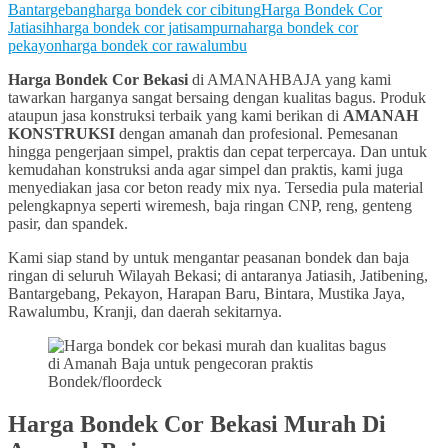
Bantargebang
harga bondek cor cibitung
Harga Bondek Cor
Jatiasih
harga bondek cor jatisampurna
harga bondek cor
pekayon
harga bondek cor rawalumbu
Harga Bondek Cor Bekasi
di AMANAHBAJA yang kami
tawarkan harganya sangat bersaing dengan kualitas bagus. Produk
ataupun jasa konstruksi terbaik yang kami berikan di
AMANAH
KONSTRUKSI
dengan amanah dan profesional. Pemesanan
hingga pengerjaan simpel, praktis dan cepat terpercaya. Dan untuk
kemudahan konstruksi anda agar simpel dan praktis, kami juga
menyediakan jasa cor beton ready mix nya. Tersedia pula material
pelengkapnya seperti wiremesh, baja ringan CNP, reng, genteng
pasir, dan spandek.
Kami siap stand by untuk mengantar peasanan bondek dan baja
ringan di seluruh Wilayah Bekasi; di antaranya Jatiasih, Jatibening,
Bantargebang, Pekayon, Harapan Baru, Bintara, Mustika Jaya,
Rawalumbu, Kranji, dan daerah sekitarnya.
Bondek/floordeck
Harga Bondek Cor Bekasi Murah Di