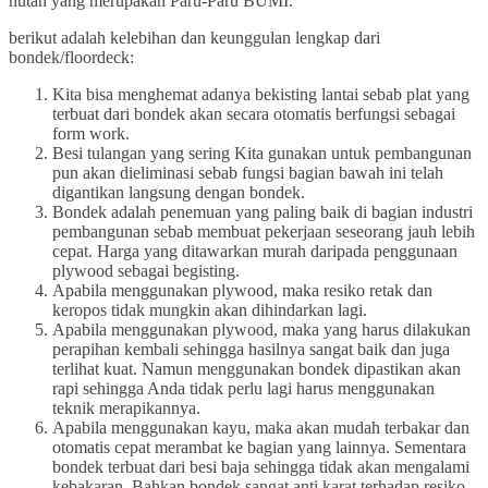
hutan yang merupakan Paru-Paru BUMI.
berikut adalah kelebihan dan keunggulan lengkap dari
bondek/floordeck:
Kita bisa menghemat adanya bekisting lantai sebab plat yang
terbuat dari bondek akan secara otomatis berfungsi sebagai
form work.
Besi tulangan yang sering Kita gunakan untuk pembangunan
pun akan dieliminasi sebab fungsi bagian bawah ini telah
digantikan langsung dengan bondek.
Bondek adalah penemuan yang paling baik di bagian industri
pembangunan sebab membuat pekerjaan seseorang jauh lebih
cepat. Harga yang ditawarkan murah daripada penggunaan
plywood sebagai begisting.
Apabila menggunakan plywood, maka resiko retak dan
keropos tidak mungkin akan dihindarkan lagi.
Apabila menggunakan plywood, maka yang harus dilakukan
perapihan kembali sehingga hasilnya sangat baik dan juga
terlihat kuat. Namun menggunakan bondek dipastikan akan
rapi sehingga Anda tidak perlu lagi harus menggunakan
teknik merapikannya.
Apabila menggunakan kayu, maka akan mudah terbakar dan
otomatis cepat merambat ke bagian yang lainnya. Sementara
bondek terbuat dari besi baja sehingga tidak akan mengalami
kebakaran. Bahkan bondek sangat anti karat terhadap resiko