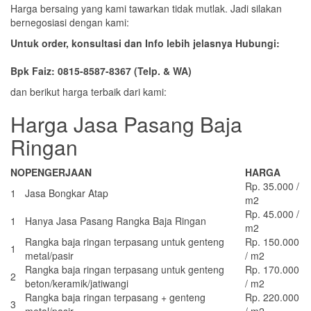
Harga bersaing yang kami tawarkan tidak mutlak. Jadi silakan
bernegosiasi dengan kami:
Untuk order, konsultasi dan Info lebih jelasnya Hubungi:
Bpk Faiz: 0815-8587-8367 (Telp. & WA)
dan berikut harga terbaik dari kami:
Harga Jasa Pasang Baja
Ringan
NO
PENGERJAAN
HARGA
Rp. 35.000 /
1
Jasa Bongkar Atap
m2
Rp. 45.000 /
1
Hanya Jasa Pasang Rangka Baja Ringan
m2
Rangka baja ringan terpasang untuk genteng
Rp. 150.000
1
metal/pasir
/ m2
Rangka baja ringan terpasang untuk genteng
Rp. 170.000
2
beton/keramik/jatiwangi
/ m2
Rangka baja ringan terpasang + genteng
Rp. 220.000
3