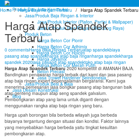
Beranda
Produk Dan Jasa Konstruksi
Home
/
Harga Baja Ringan Terbaru
/ Harga Atap Spandek Terbaru
Jasa/Produk Baja Ringan & Interior
Harga Atap Spandek
Jasa/Produk Interior (Plafon, Partisi & Wallpaper)
Jasa & Produk Baja Ringan (Bandung Raya)
Terbaru
Produk Beton
Harga Beton Cor Pionir
Harga Beton Cor Adhimix
0 comments
Harga Baja Ringan Terbaru
atap spandek
biaya
Harga Beton Cor Holcim
pasang atap spandek
harga atap baja ringan
harga spandek
harga
Harga Jayamix
spandek 2020
jasa pasang atap spandek
toko atap baja ringan
Harga Beton Cor Merah Putih
Harga Atap Spandek Terbaru
2020 kompetitif di AMANAH BAJA.
Beton Precast
Bandingkan penawaran harga terbaik dari kami dan jasa pasang
Jasa Trowel Hardener Seindonesia
atap baja ringan expert bepengalaman bergaransi. Kami juga
Jasa/Produk Besi & Baja
menerima pemesanan jasa bongkar pasang atap bangunan baik
Jasa Desain Konstruksi
atap genteng maupun atap seng spandek galvalum.
Blog
Pembongkaran atap yang lama untuk diganti dengan
menggunakan rangka atap baja ringan yang baru.
Harga upah borongan bila berbeda wilayah juga berbeda
biayanya tergantung dengan situasi dan kondisi. Faktor lainnya
yang menyebabkan harga berbeda yaitu tingkat kesulitan
pembongkaran atap.