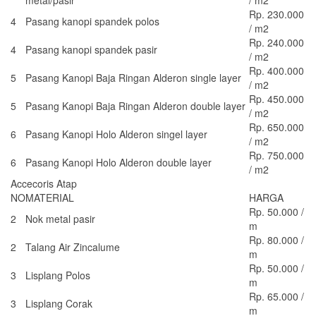
metal/pasir
/ m2
Rp. 230.000
4
Pasang kanopi spandek polos
/ m2
Rp. 240.000
4
Pasang kanopi spandek pasir
/ m2
Rp. 400.000
5
Pasang Kanopi Baja Ringan Alderon single layer
/ m2
Rp. 450.000
5
Pasang Kanopi Baja Ringan Alderon double layer
/ m2
Rp. 650.000
6
Pasang Kanopi Holo Alderon singel layer
/ m2
Rp. 750.000
6
Pasang Kanopi Holo Alderon double layer
/ m2
Accecoris Atap
NO
MATERIAL
HARGA
Rp. 50.000 /
2
Nok metal pasir
m
Rp. 80.000 /
2
Talang Air Zincalume
m
Rp. 50.000 /
3
Lisplang Polos
m
Rp. 65.000 /
3
Lisplang Corak
m