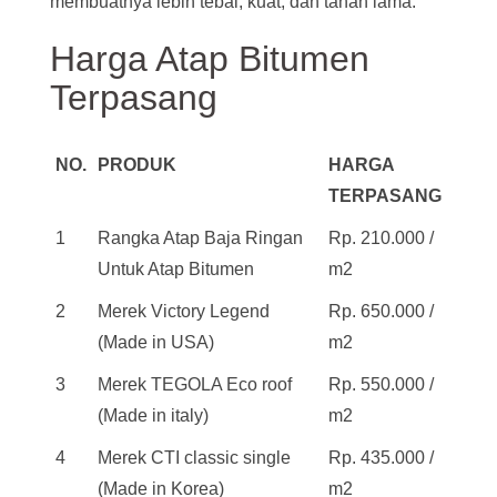
membuatnya lebih tebal, kuat, dan tahan lama.
Harga Atap Bitumen
Terpasang
NO.
PRODUK
HARGA
TERPASANG
1
Rangka Atap Baja Ringan
Rp. 210.000 /
Untuk Atap Bitumen
m2
2
Merek Victory Legend
Rp. 650.000 /
(Made in USA)
m2
3
Merek TEGOLA Eco roof
Rp. 550.000 /
(Made in italy)
m2
4
Merek CTI classic single
Rp. 435.000 /
(Made in Korea)
m2