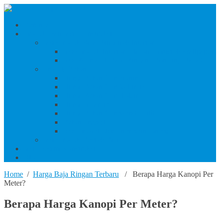
Beranda
Produk Dan Jasa Konstruksi
Jasa/Produk Baja Ringan & Interior
Jasa/Produk Interior (Plafon, Partisi & Wallpaper)
Jasa & Produk Baja Ringan (Bandung Raya)
Produk Beton
Harga Beton Cor Pionir
Harga Beton Cor Adhimix
Harga Beton Cor Holcim
Harga Jayamix
Harga Beton Cor Merah Putih
Beton Precast
Jasa Trowel Hardener Seindonesia
Jasa/Produk Besi & Baja
Jasa Desain Konstruksi
Blog
Home
/
Harga Baja Ringan Terbaru
/ Berapa Harga Kanopi Per
Meter?
Berapa Harga Kanopi Per Meter?