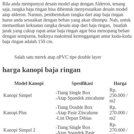
Bila anda mempunyai desain model atap dengan Alderon, tenang
saja, rangka baja ringan bisa dibentuk menyesuaikan desain model
atap alderon. Namun, pembentukan rangka dari atap baja ringan
harus anda sesuaikan dengan beban yang akan ditumpu. Nah, untuk
memastikan kekuatan rangka desain atap dari baja ringan, buatlah
jarak yang cukup rapat antar baja ringan agar bisa menopang beban
dengan sempurna, baiknya maksimal kerenggangan antar kuda-kuda
baja ringan adalah 150 cm.
Salah satu merek atap uPVC tipe double layer
harga kanopi baja ringan
Model Kanopi
Spesifikasi
Harga
Rp.
-Tiang Single Box
Kanopi Simpel
250.000 /
-Atap Spandek zincalume
m2
-Tiang Double Box
Rp.
Kanopi Plus
-Atap Pasir Zincalume
270.000 /
-List Depan Dihias
m2
Rp.
-Tiang Single Box
Kanopi Simpel 2
270.000 /
-Atap Spandek Pasir