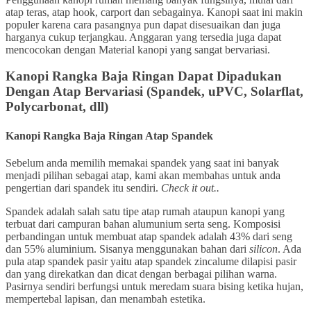
atap teras, atap hook, carport dan sebagainya. Kanopi saat ini makin
populer karena cara pasangnya pun dapat disesuaikan dan juga
harganya cukup terjangkau. Anggaran yang tersedia juga dapat
mencocokan dengan Material kanopi yang sangat bervariasi.
Kanopi Rangka Baja Ringan Dapat Dipadukan
Dengan Atap Bervariasi (Spandek
,
uPVC, Solarflat,
Polycarbonat, dll)
Kanopi Rangka Baja Ringan
Atap Spandek
Sebelum anda memilih memakai spandek yang saat ini banyak
menjadi pilihan sebagai atap, kami akan membahas untuk anda
pengertian dari spandek itu sendiri.
Check it out..
Spandek adalah salah satu tipe atap rumah ataupun kanopi yang
terbuat dari campuran bahan alumunium serta seng. Komposisi
perbandingan untuk membuat atap spandek adalah 43% dari seng
dan 55% aluminium. Sisanya menggunakan bahan dari
silicon
. Ada
pula atap spandek pasir yaitu atap spandek zincalume dilapisi pasir
dan yang direkatkan dan dicat dengan berbagai pilihan warna.
Pasirnya sendiri berfungsi untuk meredam suara bising ketika hujan,
mempertebal lapisan, dan menambah estetika.