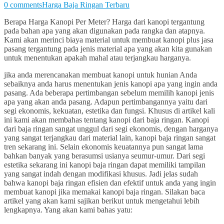
0 comments
Harga Baja Ringan Terbaru
Berapa Harga Kanopi Per Meter? Harga dari kanopi tergantung
pada bahan apa yang akan digunakan pada rangka dan atapnya.
Kami akan merinci biaya material untuk membuat kanopi plus jasa
pasang tergantung pada jenis material apa yang akan kita gunakan
untuk menentukan apakah mahal atau terjangkau harganya.
jika anda merencanakan membuat kanopi untuk hunian Anda
sebaiknya anda harus menentukan jenis kanopi apa yang ingin anda
pasang. Ada beberapa pertimbangan sebelum memilih kanopi jenis
apa yang akan anda pasang. Adapun pertimbangannya yaitu dari
segi ekonomis, kekuatan, estetika dan fungsi. Khusus di artikel kali
ini kami akan membahas tentang kanopi dari baja ringan. Kanopi
dari baja ringan sangat unggul dari segi ekonomis, dengan harganya
yang sangat terjangkau dari material lain, kanopi baja ringan sangat
tren sekarang ini. Selain ekonomis keuatannya pun sangat lama
bahkan banyak yang berasumsi usianya seumur-umur. Dari segi
estetika sekarang ini kanopi baja ringan dapat memiliki tampilan
yang sangat indah dengan modifikasi khusus. Jadi jelas sudah
bahwa kanopi baja ringan efisien dan efektif untuk anda yang ingin
membuat kanopi jika memakai kanopi baja ringan. Silakan baca
artikel yang akan kami sajikan berikut untuk mengetahui lebih
lengkapnya. Yang akan kami bahas yatu: