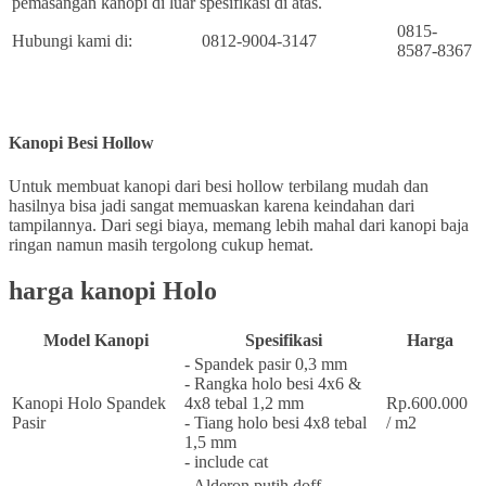
pemasangan kanopi di luar spesifikasi di atas.
0815-
Hubungi kami di:
0812-9004-3147
8587-8367
Kanopi Besi Hollow
Untuk membuat kanopi dari besi hollow terbilang mudah dan
hasilnya bisa jadi sangat memuaskan karena keindahan dari
tampilannya. Dari segi biaya, memang lebih mahal dari kanopi baja
ringan namun masih tergolong cukup hemat.
harga kanopi Holo
Model Kanopi
Spesifikasi
Harga
- Spandek pasir 0,3 mm
- Rangka holo besi 4x6 &
Kanopi Holo Spandek
4x8 tebal 1,2 mm
Rp.600.000
Pasir
- Tiang holo besi 4x8 tebal
/ m2
1,5 mm
- include cat
- Alderon putih doff