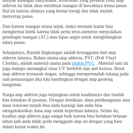
banyak kalangan masyarakat. Kelebihan yang pertama yaitu atap
alderon ini tidak akan membuat ruangan di bawahnya terasa panas.
Hal ini karena sifatnya yang hemat energi dan tidak mudah
menyerap panas.
Dan karena ruangan terasa sejuk, maka otomatis kamu bisa
menghemat listrik karena tidak perlu terus-menerus menyalakan
pendingin ruangan (AC) atau kipas angin untuk menghilangkan
udara panas.
Selanjutnya, Ramah lingkungan adalah keunggulan dari atap
alderon lainnya. Bahan utama atap alderon, PVC (Poli Vinyl
Clorida), adalah material utama pada
plafon PVC
. Material satu ini
juga mampu menangkal sinar UV berlebih dan anti korosu. Berat
atap alderon termasuk ringan, sehingga mempermudah tukang pada
saat pemasangan jika kita bandingkan dengan atap genteng
bangunan.
Harga atap alderon juga terjangkau untuk kualitasnya dan mudah
kita temukan di pasaran. Dengan demikian, dana pembangunan atau
dana renovasi rumah bisa anda kurangi dan anda bisa
mengalokasikan dana atap untuk keperluan lainnya. Selain itu,
kualitas atap alderon juga sangat baik karena bisa bertahan belasan
tahun jadi anda tidak perlu mengganti atap ini dengan yang baru
dalam kurun waktu itu.