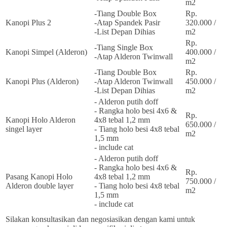
m2
-Tiang Double Box
Rp.
Kanopi Plus 2
-Atap Spandek Pasir
320.000 /
-List Depan Dihias
m2
Rp.
-Tiang Single Box
Kanopi Simpel (Alderon)
400.000 /
-Atap Alderon Twinwall
m2
-Tiang Double Box
Rp.
Kanopi Plus (Alderon)
-Atap Alderon Twinwall
450.000 /
-List Depan Dihias
m2
- Alderon putih doff
- Rangka holo besi 4x6 &
Rp.
Kanopi Holo Alderon
4x8 tebal 1,2 mm
650.000 /
singel layer
- Tiang holo besi 4x8 tebal
m2
1,5 mm
- include cat
- Alderon putih doff
- Rangka holo besi 4x6 &
Rp.
Pasang Kanopi Holo
4x8 tebal 1,2 mm
750.000 /
Alderon double layer
- Tiang holo besi 4x8 tebal
m2
1,5 mm
- include cat
Silakan konsultasikan dan negosiasikan dengan kami untuk