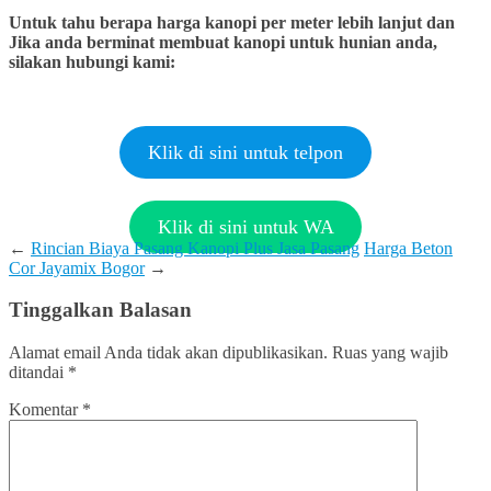
Untuk tahu berapa harga kanopi per meter lebih lanjut dan
Jika anda berminat membuat kanopi untuk hunian anda,
silakan hubungi kami:
Klik di sini untuk telpon
Klik di sini untuk WA
←
Rincian Biaya Pasang Kanopi Plus Jasa Pasang
Harga Beton
Cor Jayamix Bogor
→
Tinggalkan Balasan
Alamat email Anda tidak akan dipublikasikan.
Ruas yang wajib
ditandai
*
Komentar
*