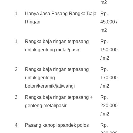
m2
1
Hanya Jasa Pasang Rangka Baja
Rp.
Ringan
45.000 /
m2
1
Rangka baja ringan terpasang
Rp.
untuk genteng metal/pasir
150.000
/ m2
2
Rangka baja ringan terpasang
Rp.
untuk genteng
170.000
beton/keramik/jatiwangi
/ m2
3
Rangka baja ringan terpasang +
Rp.
genteng metal/pasir
220.000
/ m2
4
Pasang kanopi spandek polos
Rp.