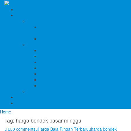
Beranda
Produk Dan Jasa Konstruksi
Jasa/Produk Baja Ringan & Interior
Jasa/Produk Interior (Plafon, Partisi &
Wallpaper)
Jasa & Produk Baja Ringan (Bandung Raya)
Produk Beton
Harga Beton Cor Pionir
Harga Beton Cor Adhimix
Harga Beton Cor Holcim
Harga Jayamix
Harga Beton Cor Merah Putih
Beton Precast
Jasa Trowel Hardener Seindonesia
Jasa/Produk Besi & Baja
Jasa Desain Konstruksi
Blog
Home
Tag:
harga bondek pasar minggu
0 comments
Harga Baja Ringan Terbaru
harga bondek